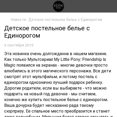
Новости
Детское постельное белье с Единорогом
Детское постельное белье с
Единорогом
4 сентября 2019
Эта новинка очень долгожданна в нашем магазине.
Как только Мультсериал My Little Pony: Friendship Is
Magic появился на экранах - многие девочки просто
влюбились в этого магического персонажа. Все дети
смотрят этот мультфильм, и потому постель с
единорогом однозначно лучший подарок ребенку.
Дорогие родители, если вы выбираете - что можно
подарить на новый год девочке - мы считаем,
конечно же купить постельное белье с единорогом.
Ваша дочурка будет несказанно рада такому
сюрпризу. Ее спальное место преобразится и станет
даже волшебным. Малышка будет сладко засыпать и