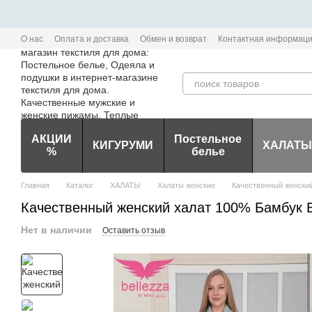
Перейти к основному контенту
О нас
Оплата и доставка
Обмен и возврат
Контактная информац
Политика конфиденциальности мобильного приложения Edem-Textile
АКЦИИ
Постельное
КИГУРУМИ
ХАЛАТЫ
%
белье
Главная
Каталог
ХАЛАТЫ
Халаты женские
Качественный женский
Качественный женский халат 100% Бамбук B
Нет в наличии
Оставить отзыв