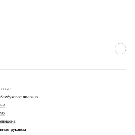
ровые
бамбуковое волокно
ные
пах
капюшона
нным рукавом