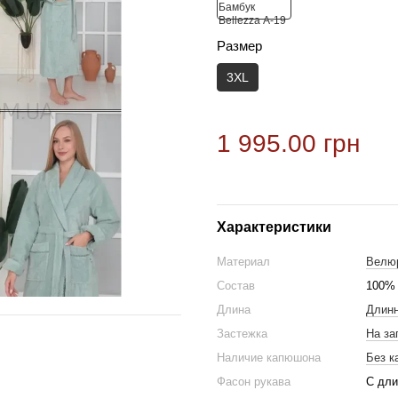
Размер
3XL
1 995.00 грн
Характеристики
Материал
Велю
Состав
100% 
Длина
Длин
Застежка
На за
Наличие капюшона
Без 
Фасон рукава
С дли