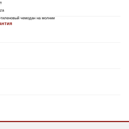
я
zza
тиленовый чемодан на молнии
антия