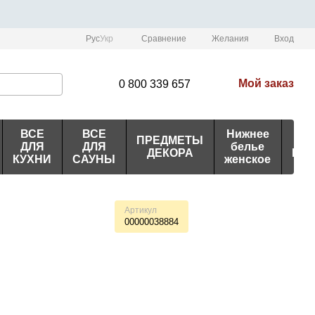
Сравнение
Рус
Укр
Желания
Вход
Мой заказ
0 800 339 657
ВСЕ
ВСЕ
Нижнее
ПРЕДМЕТЫ
ИД
ДЛЯ
ДЛЯ
белье
ДЕКОРА
ПО
КУХНИ
САУНЫ
женское
Артикул
00000038884