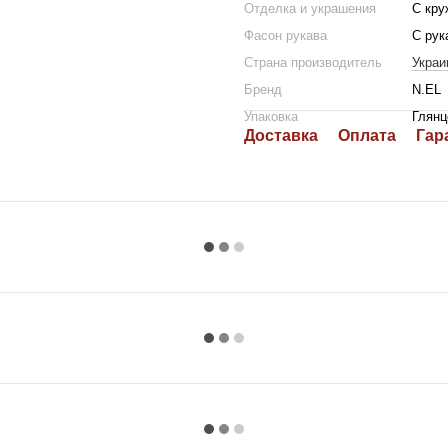
Отделка и украшения
С кру
Фасон рукава
С рук
Страна производитель
Украи
Бренд
N.EL
Упаковка
Глянц
Доставка
Оплата
Гар