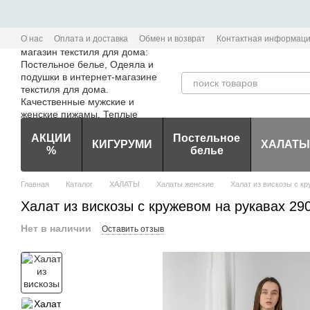
Перейти к основному контенту
О нас
Оплата и доставка
Обмен и возврат
Контактная информац
Политика конфиденциальности мобильного приложения Edem-Textile
АКЦИИ
Постельное
КИГУРУМИ
ХАЛАТЫ
%
белье
Главная
Каталог
ХАЛАТЫ
Халаты женские
Халат из вискозы с к
Халат из вискозы с кружевом на рукавах 29
Нет в наличии
Оставить отзыв