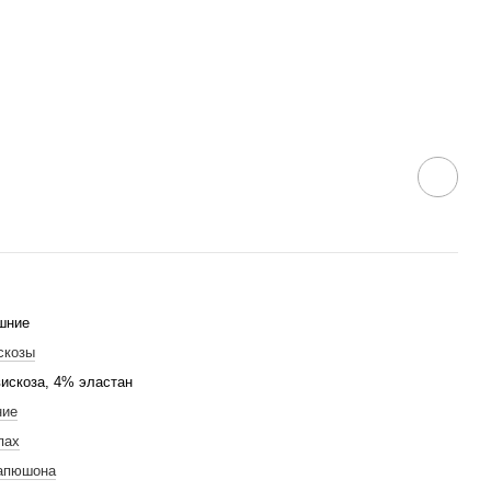
шние
скозы
искоза, 4% эластан
ние
пах
капюшона