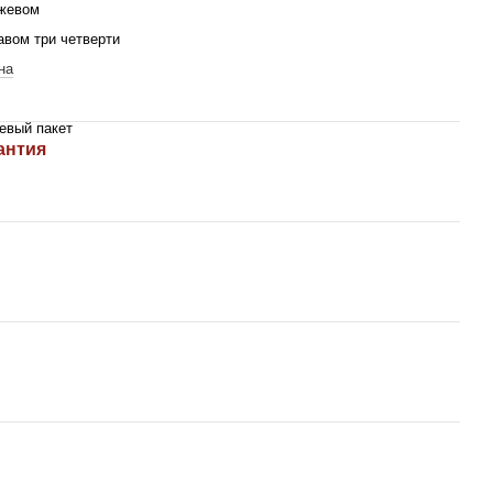
жевом
авом три четверти
на
евый пакет
антия