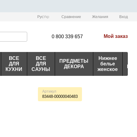
Сравнение
Рус
Укр
Желания
Вход
Мой заказ
0 800 339 657
ВСЕ
ВСЕ
Нижнее
ПРЕДМЕТЫ
ИД
ДЛЯ
ДЛЯ
белье
ДЕКОРА
ПО
КУХНИ
САУНЫ
женское
Артикул
83448-00000040483