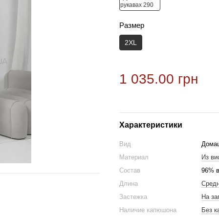
Размер
2XL
1 035.00 грн
Характеристики
Вид
Дома
Материал
Из ви
Состав
96% в
Длина
Сред
Застежка
На за
Наличие капюшона
Без 