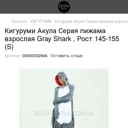
Каталог
КИГУРУМИ
Кигуруми Акула Серая пижама взросл
Кигуруми Акула Серая пижама
взрослая Gray Shark , Рост 145-155
(S)
Артикул:
00000032846
Оставить отзыв