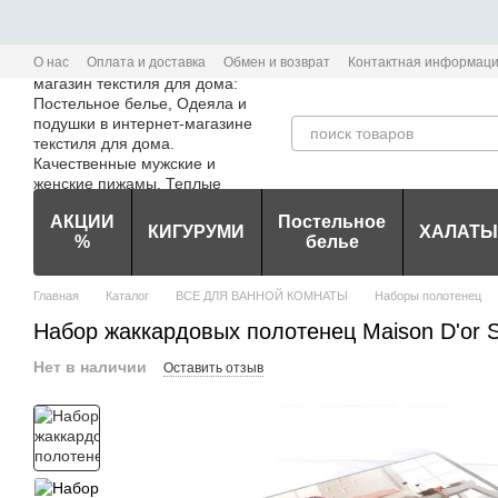
Перейти к основному контенту
О нас
Оплата и доставка
Обмен и возврат
Контактная информац
Политика конфиденциальности мобильного приложения Edem-Textile
АКЦИИ
Постельное
КИГУРУМИ
ХАЛАТЫ
%
белье
Главная
Каталог
ВСЕ ДЛЯ ВАННОЙ КОМНАТЫ
Наборы полотенец
Набор жаккардовых полотенец Maison D'or 
Нет в наличии
Оставить отзыв