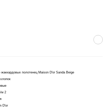
 жаккардовых полотенец Maison D'or Sanda Beige
хлопок
овые
р/м 2
я
n D'or