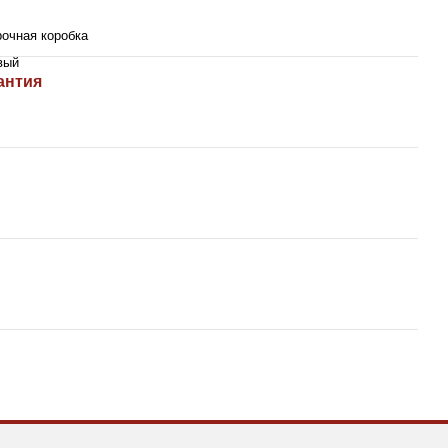
очная коробка
вый
антия