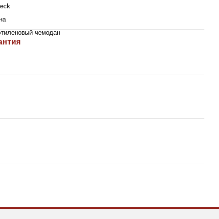
beck
на
этиленовый чемодан
антия