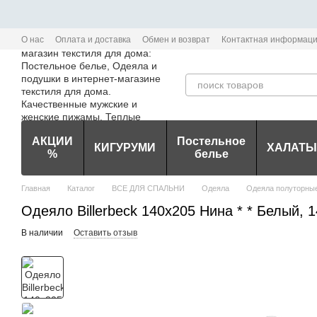
Перейти к основному контенту
О нас
Оплата и доставка
Обмен и возврат
Контактная информац
Политика конфиденциальности мобильного приложения Edem-Textile
АКЦИИ
Постельное
КИГУРУМИ
ХАЛАТЫ
%
белье
Главная
Каталог
ВСЕ ДЛЯ СПАЛЬНИ
Одеяла
Одеяла полуторны
Одеяло Billerbeck 140х205 Нина * * Белый, 
В наличии
Оставить отзыв