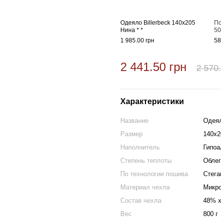
Одеяло Billerbeck 140х205
По
Нина * *
50
1 985.00 грн
58
2 441.50 грн
2 570
Характеристики
Название
Одеял
Размер
140х2
Наполнитель
Гипоа
Степень теплоты
Облег
По технологии пошива
Стега
Материал чехла
Микр
Состав чехла
48% х
Вес
800 г