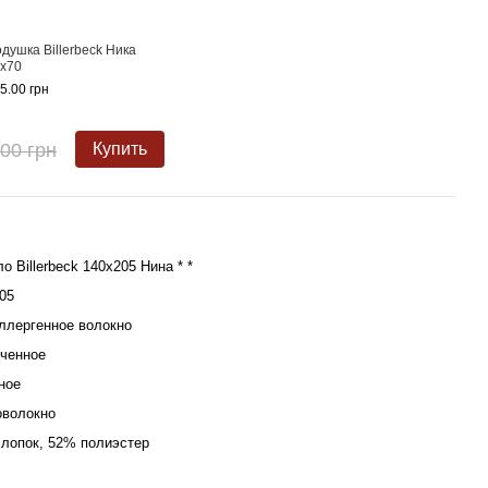
душка Billerbeck Ника
Одея
х70
Нина 
5.00 грн
1 985
2 
.00 грн
Купить
о Billerbeck 140х205 Нина * *
05
ллергенное волокно
ченное
ное
оволокно
лопок, 52% полиэстер