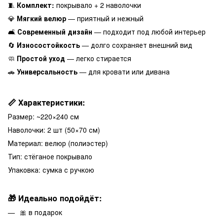
🧵
Комплект:
покрывало + 2 наволочки
💎
Мягкий велюр
— приятный и нежный
🛋️
Современный дизайн
— подходит под любой интерьер
🔄
Износостойкость
— долго сохраняет внешний вид
🧼
Простой уход
— легко стирается
🚗
Универсальность
— для кровати или дивана
📏 Характеристики:
Размер: ~220×240 см
Наволочки: 2 шт (50×70 см)
Материал: велюр (полиэстер)
Тип: стёганое покрывало
Упаковка: сумка с ручкою
🎁 Идеально подойдёт:
🎀 в подарок