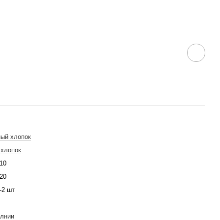
ый хлопок
хлопок
10
20
-2 шт
олнии