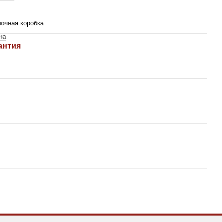
очная коробка
на
антия