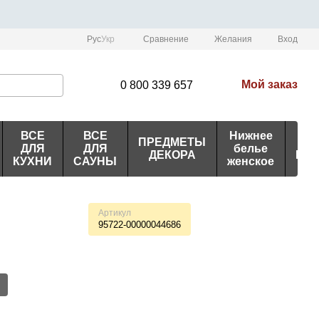
Сравнение
Рус
Укр
Желания
Вход
Мой заказ
0 800 339 657
ВСЕ
ВСЕ
Нижнее
ПРЕДМЕТЫ
ИД
ДЛЯ
ДЛЯ
белье
ДЕКОРА
ПО
КУХНИ
САУНЫ
женское
Артикул
95722-00000044686
й