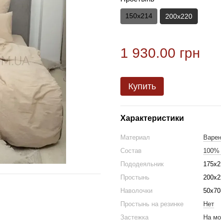
150х214
200х220
1 930.00 грн
Купить
Характеристики
Материал
Варен
Состав
100% 
Пододеяльник
175х2
Простынь
200х2
Наволочки
50х70
Простынь на резинке
Нет
Застежка
На м