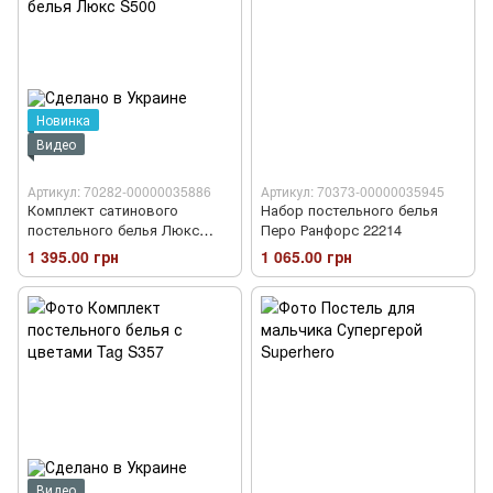
Новинка
Видео
Артикул: 70282-00000035886
Артикул: 70373-00000035945
Комплект сатинового
Набор постельного белья
постельного белья Люкс
Перо Ранфорс 22214
S500
1 395.00 грн
1 065.00 грн
Видео