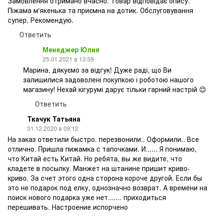
Замовлення отримано вчасно. Товар відповідає опису.
Піжама м'якенька та приємна на дотик. Обслуговування
супер. Рекомендую.
Ответить
Менеджер Юлия
25.01.2021 в 13:59
Марина, дякуємо за відгук! Дуже раді, що Ви
залишилися задоволені покупкою і роботою нашого
магазину! Нехай кігурумі дарує тільки гарний настрій 😊
Ответить
Ткачук Татьяна
31.12.2020 в 09:12
На заказ ответили быстро. перезвонили.. Оформили.. Все
отлично. Пришла пижамка с тапочками. И...... Я понимаю,
что Китай есть Китай. Но ребята, вы же видите, что
кладете в посылку. Манжет на штанине пришит криво-
криво. За счет этого одна сторона короче другой. Если бы
это не подарок под елку, однозначно возврат. А времени на
поиск нового подарка уже нет....... приходиться
перешивать. Настроение испорчено