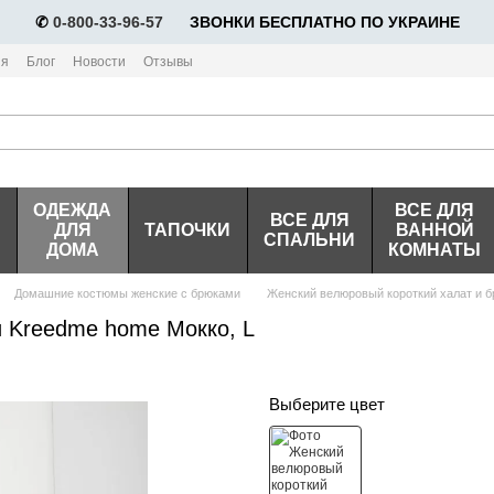
✆
0-800-33-96-57
⠀⠀ЗВОНКИ БЕСПЛАТНО ПО УКРАИНЕ
ия
Блог
Новости
Отзывы
ОДЕЖДА
ВСЕ ДЛЯ
ВСЕ ДЛЯ
ДЛЯ
ТАПОЧКИ
ВАННОЙ
СПАЛЬНИ
ДОМА
КОМНАТЫ
Домашние костюмы женские с брюками
Женский велюровый короткий халат и 
и Kreedme home Мокко, L
Выберите цвет