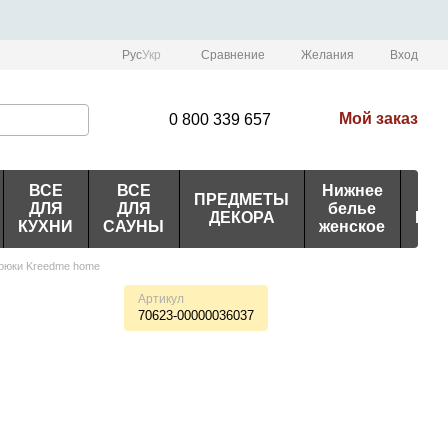
Сравнение
Рус
Укр
Желания
Вход
Мой заказ
0 800 339 657
ВСЕ
ВСЕ
Нижнее
ПРЕДМЕТЫ
ИД
ДЛЯ
ДЛЯ
белье
ДЕКОРА
ПО
КУХНИ
САУНЫ
женское
брюки Kreedme home
Артикул
70623-00000036037