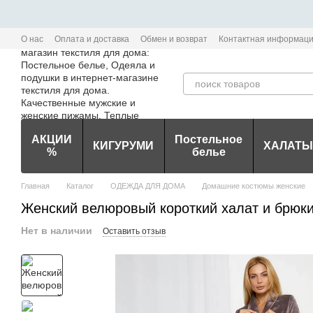
Перейти к основному контенту
О нас
Оплата и доставка
Обмен и возврат
Контактная информац
Политика конфиденциальности мобильного приложения Edem-Textile
АКЦИИ
Постельное
КИГУРУМИ
ХАЛАТЫ
%
белье
Главная
Каталог
ОДЕЖДА ДЛЯ ДОМА
Домашние костюмы женские
Женский велюровый короткий халат и брюк
Нет в наличии
Оставить отзыв