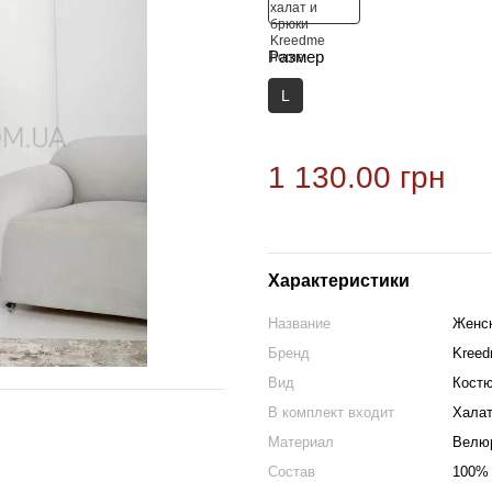
Размер
L
1 130.00 грн
Характеристики
Название
Женск
Бренд
Kree
Вид
Кост
В комплект входит
Халат
Материал
Велю
Состав
100% 