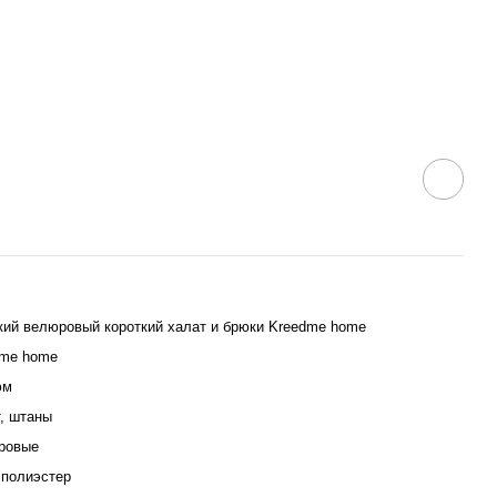
ий велюровый короткий халат и брюки Kreedme home
dme home
юм
, штаны
ровые
полиэстер