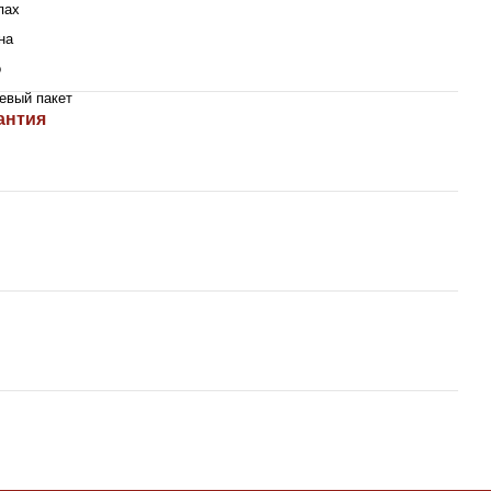
пах
на
о
евый пакет
антия