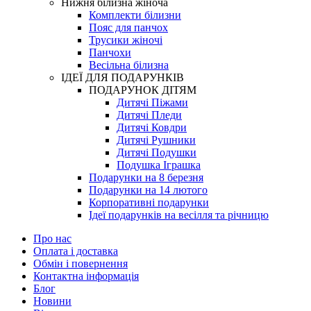
Нижня білизна жіноча
Комплекти білизни
Пояс для панчох
Трусики жіночі
Панчохи
Весільна білизна
ІДЕЇ ДЛЯ ПОДАРУНКІВ
ПОДАРУНОК ДІТЯМ
Дитячі Піжами
Дитячі Пледи
Дитячі Ковдри
Дитячі Рушники
Дитячі Подушки
Подушка Іграшка
Подарунки на 8 березня
Подарунки на 14 лютого
Корпоративні подарунки
Ідеї подарунків на весілля та річницю
Про нас
Оплата і доставка
Обмін і повернення
Контактна інформація
Блог
Новини