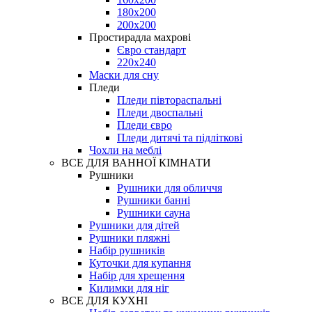
180х200
200х200
Простирадла махрові
Євро стандарт
220х240
Маски для сну
Пледи
Пледи півтораспальні
Пледи двоспальні
Пледи євро
Пледи дитячі та підліткові
Чохли на меблі
ВСЕ ДЛЯ ВАННОЇ КІМНАТИ
Рушники
Рушники для обличчя
Рушники банні
Рушники сауна
Рушники для дітей
Рушники пляжні
Набір рушників
Куточки для купання
Набір для хрещення
Килимки для ніг
ВСЕ ДЛЯ КУХНІ