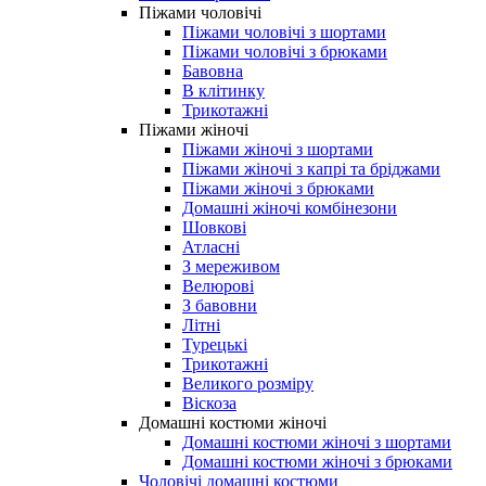
Піжами чоловічі
Піжами чоловічі з шортами
Піжами чоловічі з брюками
Бавовна
В клітинку
Трикотажні
Піжами жіночі
Піжами жіночі з шортами
Піжами жіночі з капрі та бріджами
Піжами жіночі з брюками
Домашні жіночі комбінезони
Шовкові
Атласні
З мереживом
Велюрові
З бавовни
Літні
Турецькі
Трикотажні
Великого розміру
Віскоза
Домашні костюми жіночі
Домашні костюми жіночі з шортами
Домашні костюми жіночі з брюками
Чоловічі домашні костюми