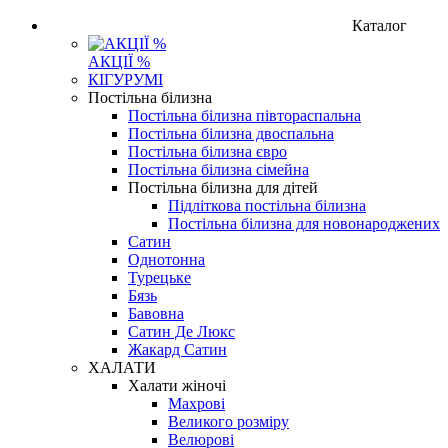
Каталог
АКЦІЇ %
КІГУРУМІ
Постільна білизна
Постільна білизна півтораспальна
Постільна білизна двоспальна
Постільна білизна євро
Постільна білизна сімейна
Постільна білизна для дітей
Підліткова постільна білизна
Постільна білизна для новонароджених
Сатин
Однотонна
Турецьке
Бязь
Бавовна
Сатин Де Люкс
Жакард Сатин
ХАЛАТИ
Халати жіночі
Махрові
Великого розміру
Велюрові