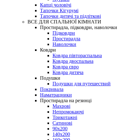
Капці чоловічі
Тапочки Кігурумі
Тапочки дитячі та підліткові
ВСЕ ДЛЯ СПАЛЬНОЇ КІМНАТИ
Простирадла, підковдри, наволочки
Підковдри
Простирадла
Наволочки
Ковдри
Ковдра півтораспальна
Ковдра двоспальна
Ковдра євро
Ковдра дитяча
Подушки
Подушки для путешествий
Покривала
Наматрацники
Простирадла на резинці
Махрові
Непромокаючі
Трикотажні
Сатинові
90х200
140х200
160х200