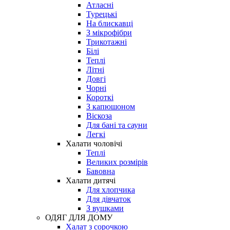
Атласні
Турецькі
На блискавці
З мікрофібри
Трикотажні
Білі
Теплі
Літні
Довгі
Чорні
Короткі
З капюшоном
Віскоза
Для бані та сауни
Легкі
Халати чоловічі
Теплі
Великих розмірів
Бавовна
Халати дитячі
Для хлопчика
Для дівчаток
З вушками
ОДЯГ ДЛЯ ДОМУ
Халат з сорочкою