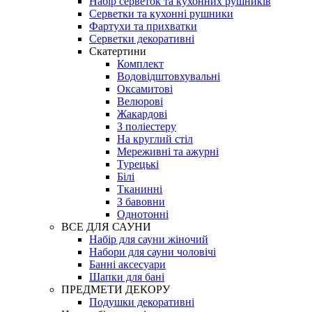
Набір серветок та кухонних рушників
Серветки та кухонні рушники
Фартухи та прихватки
Серветки декоративні
Скатертини
Комплект
Водовідштовхувальні
Оксамитові
Велюрові
Жакардові
З поліестеру
На круглий стіл
Мереживні та ажурні
Турецькі
Білі
Тканинні
З бавовни
Однотонні
ВСЕ ДЛЯ САУНИ
Набір для сауни жіночий
Набори для сауни чоловічі
Банні аксесуари
Шапки для бані
ПРЕДМЕТИ ДЕКОРУ
Подушки декоративні