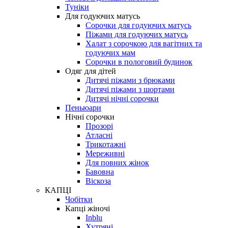
Туніки
Для годуючих матусь
Сорочки для годуючих матусь
Піжами для годуючих матусь
Халат з сорочкою для вагітних та
годуючих мам
Сорочки в пологовий будинок
Одяг для дітей
Дитячі піжами з брюками
Дитячі піжами з шортами
Дитячі нічні сорочки
Пеньюари
Нічні сорочки
Прозорі
Атласні
Трикотажні
Мереживні
Для повних жінок
Бавовна
Віскоза
КАПЦІ
Чобітки
Капці жіночі
Inblu
Хутряні