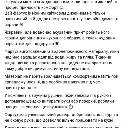
Готувати можна із задоволенням, коли одяг захищений, а
процес приносить комфорт 😊
Цей фартух із ніжним квітковим дизайном не тільки
практичний, а й додає настрою навіть у звичайні домашні
справи 🌸
Яскравий, але водночас акуратний принт робить його
гарним доповненням кухонного образу, а також чудовим
варіантом для подарунка 💝
Фартух виготовлений із водонепроникного матеріалу, який
надійно захищає одяг від води, жиру та плям. Тканина
міцна, легка та розрахована на щоденне використання,
тому добре витримує активну експлуатацію
Матеріал не парить і залишається комфортним навіть при
тривалому носінні, що особливо важливо під час
приготування їжі
У комплекті є зручний рушник, який завжди під рукою і
допомагає швидко витирати руки або поверхні, роблячи
процес готування ще зручнішим ⏱️
Фартух має універсальний розмір, добре сідає по фігурі та
не сковує рухів, що дозволяє вільно працювати на кухні
Догляд максимально простий, матеріал легко очищається і