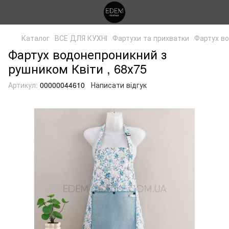
Каталог
ВСЕ ДЛЯ КУХНІ
Фартухи та прихватки
Фартух во
Фартух водонепроникний з
рушником Квіти , 68х75
Артикул:
00000044610
Написати відгук