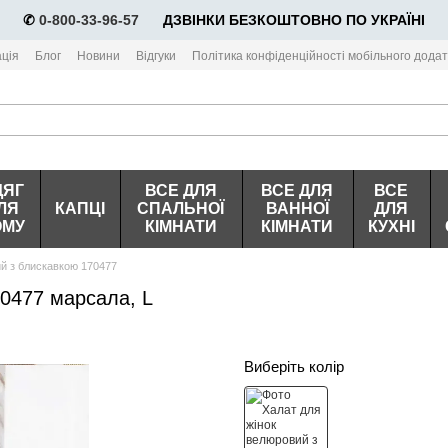
✆
0-800-33-96-57
⠀⠀ДЗВІНКИ БЕЗКОШТОВНО ПО УКРАЇНІ
ція
Блог
Новини
Відгуки
Політика конфіденційності мобільного додат
ДЯГ
ВСЕ ДЛЯ
ВСЕ ДЛЯ
ВСЕ
ЛЯ
КАПЦІ
СПАЛЬНОЇ
ВАННОЇ
ДЛЯ
ОМУ
КІМНАТИ
КІМНАТИ
КУХНІ
ий з блискавкою 170477
70477 марсала, L
Виберіть колір