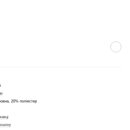
і
ві
овна, 20% поліестер
кавці
пюшону