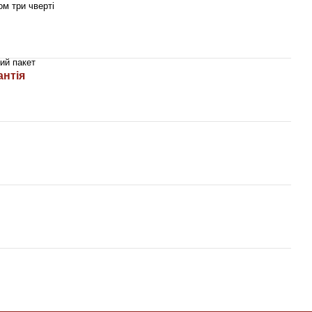
ом три чверті
ий пакет
антія