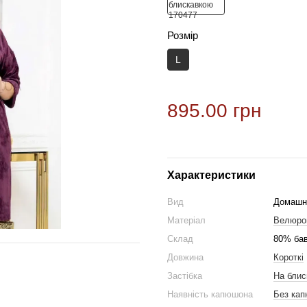
Розмір
L
895.00 грн
Характеристики
Вид
Домашн
Матеріал
Велюро
Склад
80% бав
Довжина
Короткі
Застібка
На блис
Наявність капюшона
Без ка