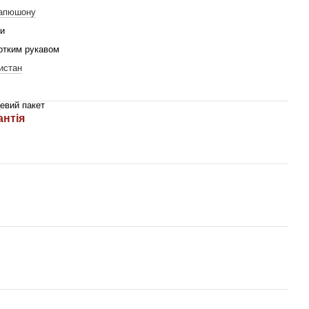
капюшону
и
отким рукавом
истан
евий пакет
антія