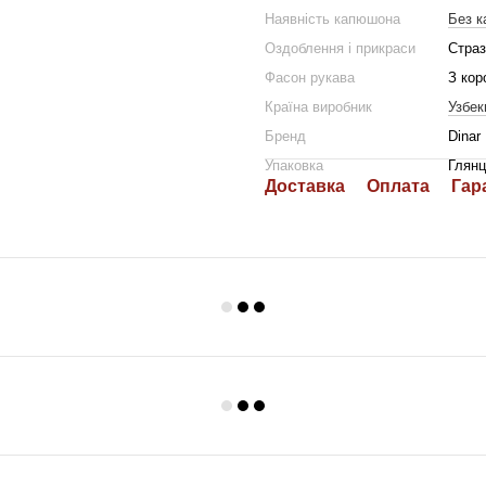
Наявність капюшона
Без 
Оздоблення і прикраси
Страз
Фасон рукава
З кор
Країна виробник
Узбек
Бренд
Dinar
Упаковка
Глянц
Доставка
Оплата
Гар