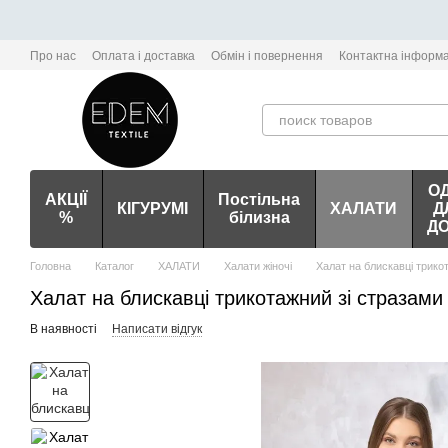
Перейти до основного контенту
Про нас
Оплата і доставка
Обмін і повернення
Контактна інформа
О
АКЦІЇ
Постільна
КІГУРУМІ
ХАЛАТИ
Д
%
білизна
Д
Головна
Каталог
ХАЛАТИ
Халати жіночі
Халат на блискавці трико
Халат на блискавці трикотажний зі стразами
В наявності
Написати відгук