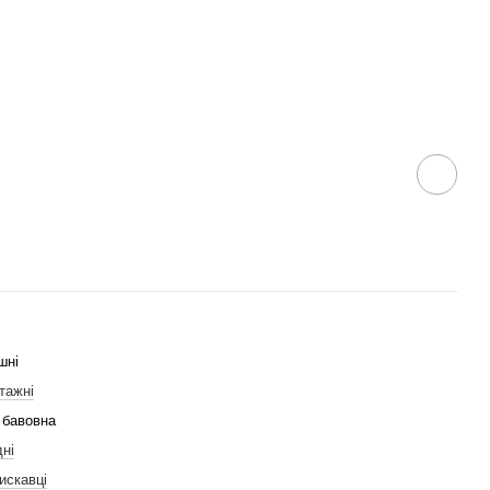
шні
тажні
 бавовна
ні
искавці