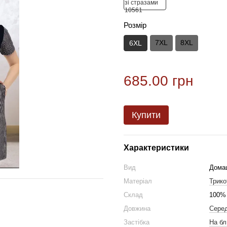
Розмір
7XL
8XL
6XL
685.00 грн
Купити
Характеристики
Вид
Дома
Матеріал
Трико
Склад
100%
Довжина
Серед
Застібка
На бл