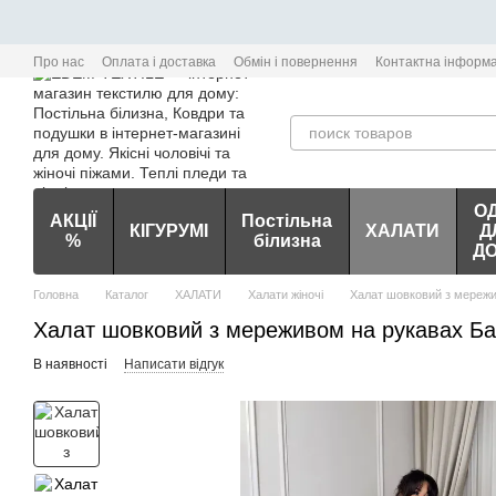
Перейти до основного контенту
Про нас
Оплата і доставка
Обмін і повернення
Контактна інформа
О
АКЦІЇ
Постільна
КІГУРУМІ
ХАЛАТИ
Д
%
білизна
Д
Головна
Каталог
ХАЛАТИ
Халати жіночі
Халат шовковий з мережи
Халат шовковий з мереживом на рукавах Ба
В наявності
Написати відгук