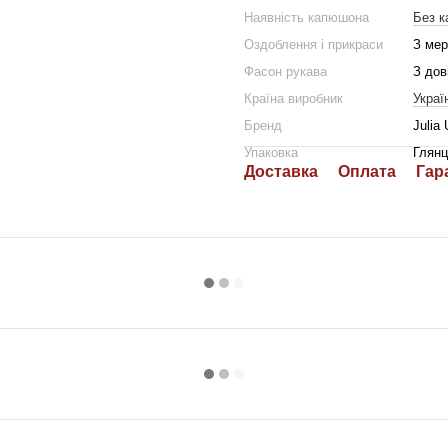
Наявність капюшона
Без 
Оздоблення і прикраси
З ме
Фасон рукава
З дов
Країна виробник
Украї
Бренд
Julia 
Упаковка
Глянц
Доставка
Оплата
Гар