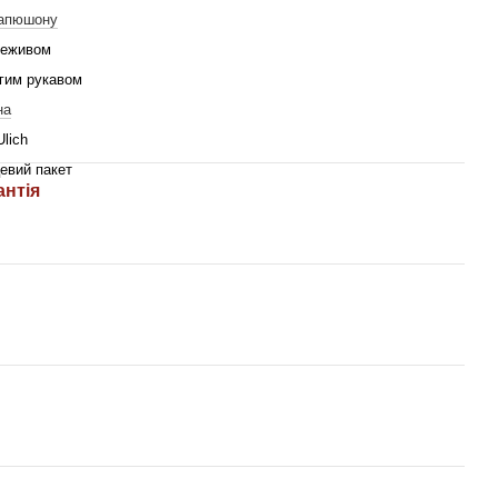
капюшону
реживом
гим рукавом
на
Ulich
евий пакет
антія