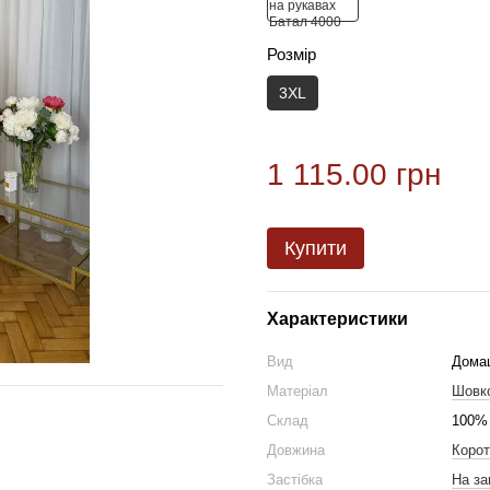
Розмір
3XL
1 115.00 грн
Купити
Характеристики
Вид
Дома
Матеріал
Шовк
Склад
100%
Довжина
Корот
Застібка
На за