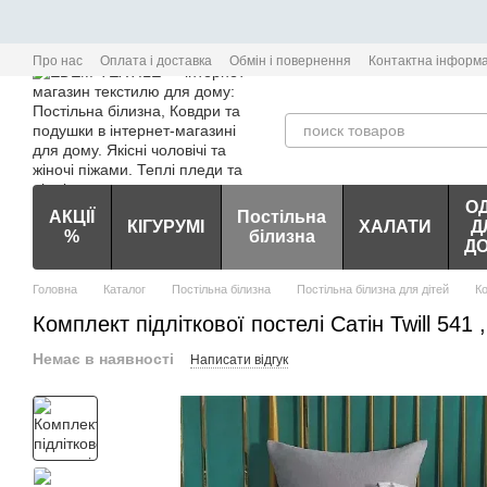
Перейти до основного контенту
Про нас
Оплата і доставка
Обмін і повернення
Контактна інформа
О
АКЦІЇ
Постільна
КІГУРУМІ
ХАЛАТИ
Д
%
білизна
Д
Головна
Каталог
Постільна білизна
Постільна білизна для дітей
Ко
Комплект підліткової постелі Сатін Twill 541
Немає в наявності
Написати відгук