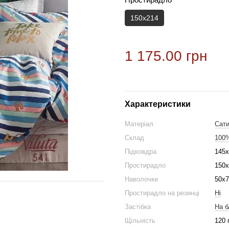
150х214
1 175.00 грн
Характеристики
Матеріал
Сат
Склад
100
Підковдра
145x
Простирадло
150х
Наволочки
50x7
Простирадло на резинці
Ні
Застібка
На б
Щільність
120 