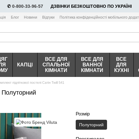
✆
0-800-33-96-57
⠀⠀ДЗВІНКИ БЕЗКОШТОВНО ПО УКРАЇНІ
ція
Блог
Новини
Відгуки
Політика конфіденційності мобільного додат
ДЯГ
ВСЕ ДЛЯ
ВСЕ ДЛЯ
ВСЕ
ЛЯ
КАПЦІ
СПАЛЬНОЇ
ВАННОЇ
ДЛЯ
ОМУ
КІМНАТИ
КІМНАТИ
КУХНІ
мплект підліткової постелі Сатін Twill 541
 , Полуторний
Розмір
Полуторний
Простирадло