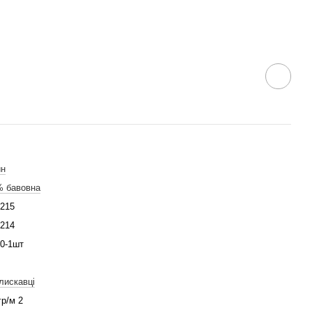
ин
% бавовна
215
214
0-1шт
лискавці
гр/м 2