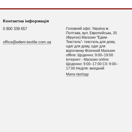
Контактна інформація
0 800 339 657
Головний офіс: Україна м.
Полтава, вул. Европейська, 35
(Фрунзе) Магазин "Едем-
office@edem-textile.com.ua
Текстиль"- текстиль для дому,
одяг для дому, одяг для
відпочинку Фізичний Магазин
offline: Щоденно: 9:00–19:00
Інтернет - Магазин online
Щоденно: 9:00–17:00 Сб: 9:00–
17:00 Неділя: вихідний
Мапа проїзду