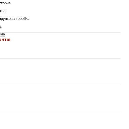
уторне
жка
рункова коробка
a
їна
антія