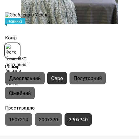
Новинка
Колір
Розмір
Двоспальний
Євро
Полуторний
Сімейний
Простирадло
150х214
200х220
220х240