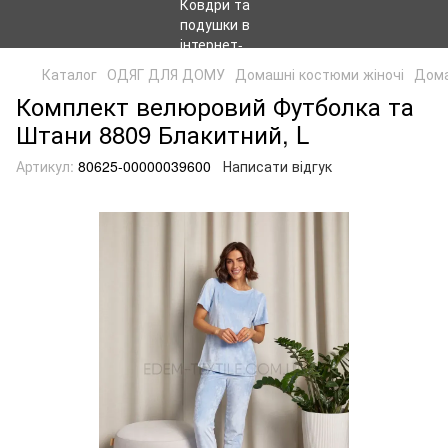
Каталог
ОДЯГ ДЛЯ ДОМУ
Домашні костюми жіночі
Дома
Комплект велюровий Футболка та
Штани 8809 Блакитний, L
Артикул:
80625-00000039600
Написати відгук