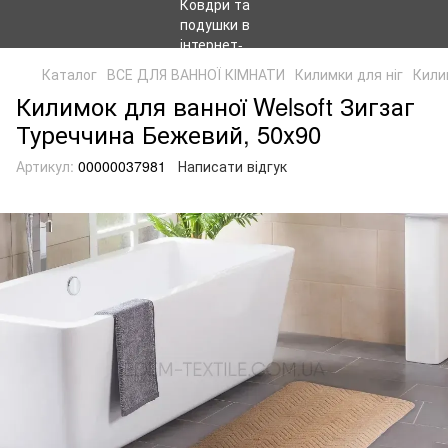
Каталог
ВСЕ ДЛЯ ВАННОЇ КІМНАТИ
Килимки для ніг
Кили
Килимок для ванної Welsoft Зигзаг
Туреччина Бежевий, 50х90
Артикул:
00000037981
Написати відгук