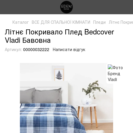
Каталог
ВСЕ ДЛЯ СПАЛЬНОЇ КІМНАТИ
Пледи
Літнє Покри
Літнє Покривало Плед Bedcover
Vladi Бавовна
Артикул:
00000032222
Написати відгук