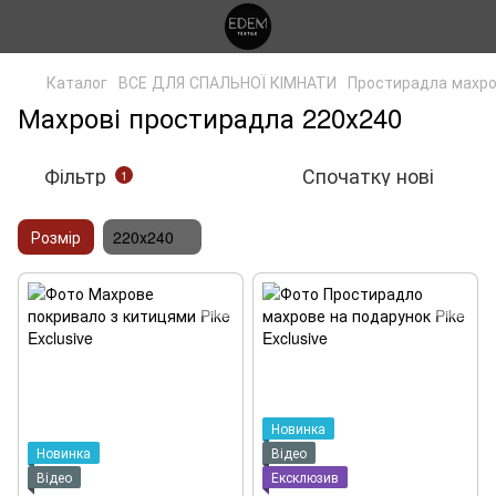
Каталог
ВСЕ ДЛЯ СПАЛЬНОЇ КІМНАТИ
Простирадла махро
Махрові простирадла 220х240
Фільтр
Спочатку нові
1
Розмір
220х240
Новинка
Новинка
Відео
Відео
Ексклюзив