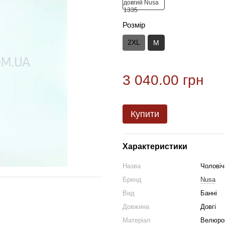
Розмір
2XL
M
3 040.00 грн
Купити
Характеристики
Назва
Чоловіч
Бренд
Nusa
Вид
Банні
Довжина
Довгі
Матеріал
Велюро