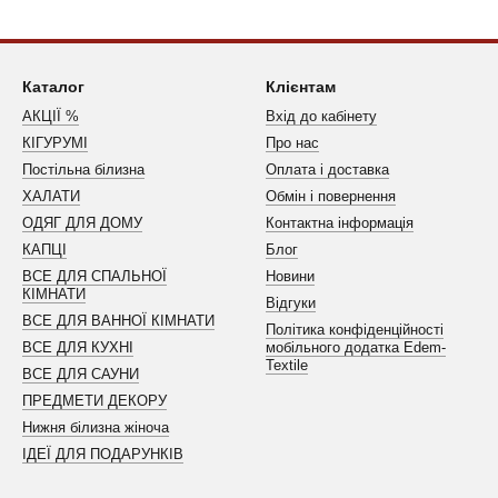
Каталог
Клієнтам
АКЦІЇ %
Вхід до кабінету
КІГУРУМІ
Про нас
Постільна білизна
Оплата і доставка
ХАЛАТИ
Обмін і повернення
ОДЯГ ДЛЯ ДОМУ
Контактна інформація
КАПЦІ
Блог
ВСЕ ДЛЯ СПАЛЬНОЇ
Новини
КІМНАТИ
Відгуки
ВСЕ ДЛЯ ВАННОЇ КІМНАТИ
Політика конфіденційності
ВСЕ ДЛЯ КУХНІ
мобільного додатка Edem-
Textile
ВСЕ ДЛЯ САУНИ
ПРЕДМЕТИ ДЕКОРУ
Нижня білизна жіноча
ІДЕЇ ДЛЯ ПОДАРУНКІВ