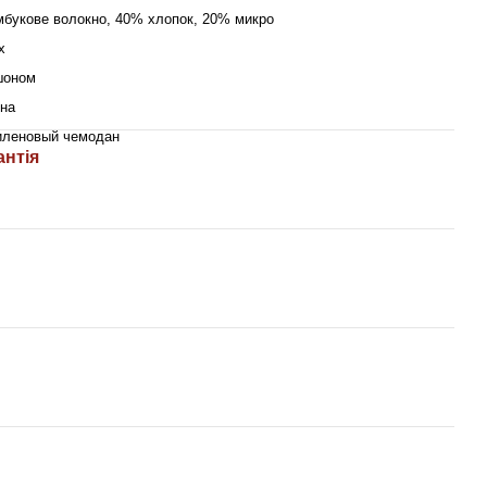
букове волокно, 40% хлопок, 20% микро
х
шоном
на
иленовый чемодан
антія