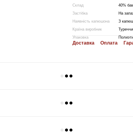
Склад
40% бам
Застібка
На запа
Наявність капюшона
З капю
Країна виробник
Туреччи
Упаковка
Полиэт
Доставка
Оплата
Гар