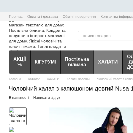
Перейти до основного контенту
Про нас
Оплата і доставка
Обмін і повернення
Контактна інформа
О
АКЦІЇ
Постільна
КІГУРУМІ
ХАЛАТИ
Д
%
білизна
Д
Головна
Каталог
ХАЛАТИ
Халати чоловічі
Чоловічий халат з кап
Чоловічий халат з капюшоном довгий Nusa 1
В наявності
Написати відгук