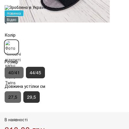
Новинка
Відео
Колір
Розмір
40/41
44/45
Довжина устілки см
27,5
29,5
В наявності