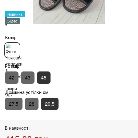
Новинка
Відео
Колір
Розмір
42
43
45
Довжина устілки см
27,5
28
29,5
В наявності