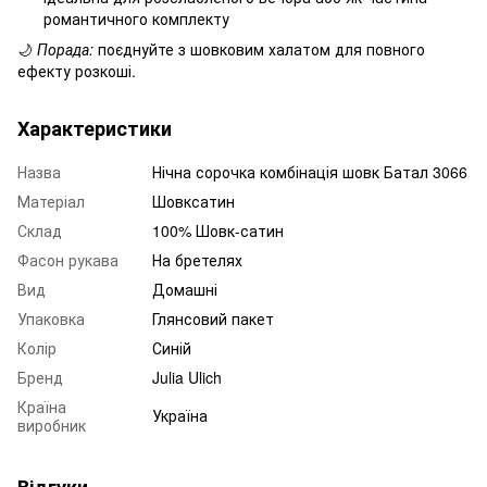
романтичного комплекту
🌙
Порада:
поєднуйте з шовковим халатом для повного
ефекту розкоші.
Характеристики
Назва
Нічна сорочка комбінація шовк Батал 3066
Матеріал
Шовксатин
Склад
100% Шовк-сатин
Фасон рукава
На бретелях
Вид
Домашні
Упаковка
Глянсовий пакет
Колір
Синій
Бренд
Julia Ulich
Країна
Україна
виробник
Відгуки