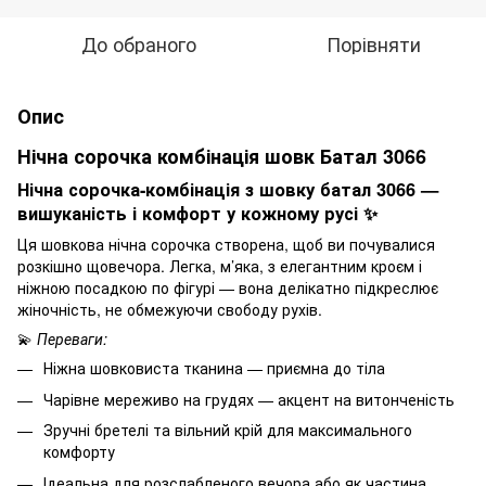
До обраного
Порівняти
Опис
Нічна сорочка комбінація шовк Батал 3066
Нічна сорочка-комбінація з шовку батал 3066 —
вишуканість і комфорт у кожному русі ✨
Ця шовкова нічна сорочка створена, щоб ви почувалися
розкішно щовечора. Легка, м’яка, з елегантним кроєм і
ніжною посадкою по фігурі — вона делікатно підкреслює
жіночність, не обмежуючи свободу рухів.
💫
Переваги:
Ніжна шовковиста тканина — приємна до тіла
Чарівне мереживо на грудях — акцент на витонченість
Зручні бретелі та вільний крій для максимального
комфорту
Ідеальна для розслабленого вечора або як частина