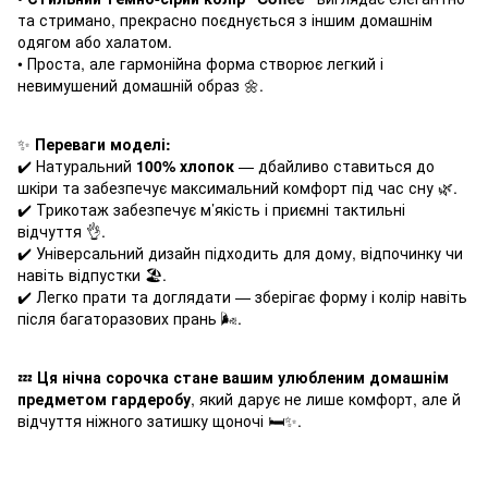
та стримано, прекрасно поєднується з іншим домашнім
одягом або халатом.
• Проста, але гармонійна форма створює легкий і
невимушений домашній образ 🌼.
✨
Переваги моделі:
✔️ Натуральний
100% хлопок
— дбайливо ставиться до
шкіри та забезпечує максимальний комфорт під час сну 🌿.
✔️ Трикотаж забезпечує м’якість і приємні тактильні
відчуття 👌.
✔️ Універсальний дизайн підходить для дому, відпочинку чи
навіть відпустки 🏖️.
✔️ Легко прати та доглядати — зберігає форму і колір навіть
після багаторазових прань 🌬️.
💤
Ця нічна сорочка стане вашим улюбленим домашнім
предметом гардеробу
, який дарує не лише комфорт, але й
відчуття ніжного затишку щоночі 🛏️✨.