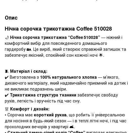
Опис
Нічна сорочка трикотажна Coffee 510028
🌙
Нічна сорочка трикотажна “Coffee 510028”
— ніжний і
комфортний вибір для повсякденного домашнього
гардеробу 🏡. Це виріб, який створює справжній затишок та
забезпечує якісний, спокійний сон кожної ночі 🌟.
🧵
Матеріал і склад:
✔️ Виготовлена з
100% натурального хлопка
— м’якого,
дихаючого матеріалу, який надзвичайно приємний на дотик і
не викликає подразнень шкіри.
✔️
Трикотажна структура тканини
забезпечує свободу
рухів, легкість і зручність під час сну.
👗
Комфорт і дизайн:
• Сорочка має
короткий рукав
, що робить її універсальною
для носіння в будь‑який сезон — і в теплі літні ночі, і під час
прохолодних вечорів у квартирі 🛋️.
•
Стильний темно‑сірий колір “Coffee”
виглядає елегантно