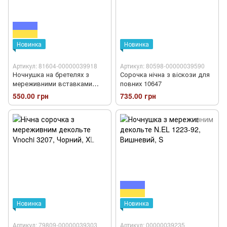
Новинка
Новинка
Артикул: 81604-00000039918
Артикул: 80598-00000039590
Ночнушка на бретелях з
Сорочка нічна з віскози для
мереживними вставками
повних 10647
1613
550.00 грн
735.00 грн
Новинка
Новинка
Артикул: 79809-00000039303
Артикул: 00000039235