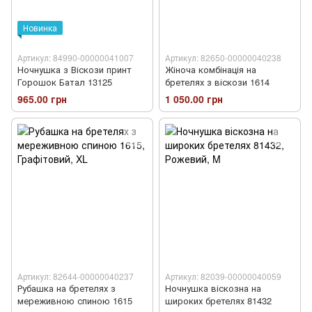
Новинка
Артикул: 84990-00000041007
Артикул: 82650-00000040238
Ночнушка з Віскози принт
Жіноча комбінація на
Горошок Батал 13125
бретелях з віскози 1614
965.00 грн
1 050.00 грн
Артикул: 82644-00000040237
Артикул: 82039-00000040059
Рубашка на бретелях з
Ночнушка віскозна на
мереживною спиною 1615
широких бретелях 81432