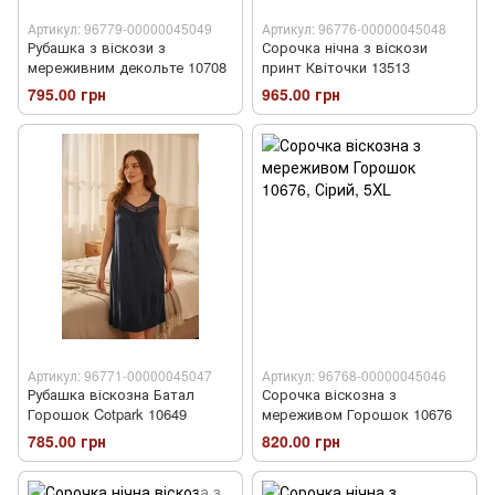
Артикул: 96779-00000045049
Артикул: 96776-00000045048
Рубашка з віскози з
Сорочка нічна з віскози
мереживним декольте 10708
принт Квіточки 13513
795.00 грн
965.00 грн
Артикул: 96771-00000045047
Артикул: 96768-00000045046
Рубашка віскозна Батал
Сорочка віскозна з
Горошок Cotpark 10649
мереживом Горошок 10676
785.00 грн
820.00 грн