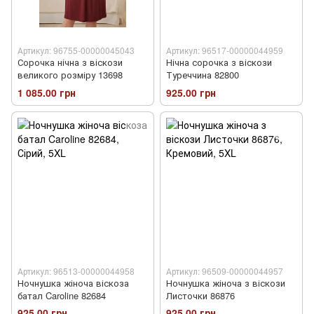
Артикул: 96755-00000045043
Артикул: 96517-00000044959
Сорочка нічна з віскози
Нічна сорочка з віскози
великого розміру 13698
Туреччина 82800
1 085.00 грн
925.00 грн
Артикул: 96513-00000044958
Артикул: 96509-00000044957
Ночнушка жіноча віскоза
Ночнушка жіноча з віскози
батал Caroline 82684
Листочки 86876
925.00 грн
925.00 грн