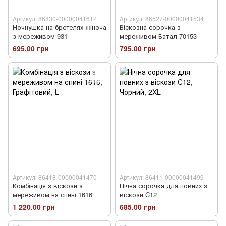
Артикул: 86830-00000041612
Артикул: 86527-00000041534
Ночнушка на бретелях жіноча
Віскозна сорочка з
з мереживом 931
мереживом Батал 70153
695.00 грн
795.00 грн
Артикул: 86418-00000041470
Артикул: 86411-00000041499
Комбінація з віскози з
Нічна сорочка для повних з
мереживом на спині 1616
віскози C12
1 220.00 грн
685.00 грн