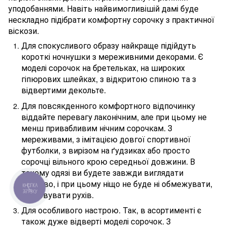
уподобаннями. Навіть найвимогливішій дамі буде
нескладно підібрати комфортну сорочку з практичної
віскози.
Для спокусливого образу найкраще підійдуть
короткі ночнушки з мереживними декорами. Є
моделі сорочок на бретельках, на широких
гіпюрових шлейках, з відкритою спиною та з
відвертими декольте.
Для повсякденного комфортного відпочинку
віддайте перевагу лаконічним, але при цьому не
менш привабливим нічним сорочкам. З
мереживами, з імітацією довгої спортивної
футболки, з вирізом на ґудзиках або просто
сорочці вільного крою середньої довжини. В
такому одязі ви будете завжди виглядати
красиво, і при цьому ніщо не буде ні обмежувати,
ні сковувати рухів.
Для особливого настрою. Так, в асортименті є
також дуже відверті моделі сорочок. З