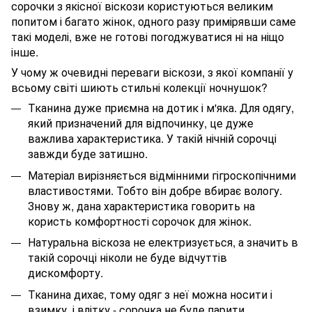
сорочки з якісної віскози користуються великим
попитом і багато жінок, одного разу примірявши саме
такі моделі, вже не готові погоджуватися ні на ніщо
інше.
У чому ж очевидні переваги віскози, з якої компанії у
всьому світі шиють стильні колекції ночнушок?
Тканина дуже приємна на дотик і м'яка. Для одягу,
який призначений для відпочинку, це дуже
важлива характеристика. У такій нічній сорочці
завжди буде затишно.
Матеріал вирізняється відмінними гігроскопічними
властивостями. Тобто він добре вбирає вологу.
Знову ж, дана характеристика говорить на
користь комфортності сорочок для жінок.
Натуральна віскоза не електризується, а значить в
такій сорочці ніколи не буде відчуттів
дискомфорту.
Тканина дихає, тому одяг з неї можна носити і
взимку, і влітку - сорочка не ​​буде парити.