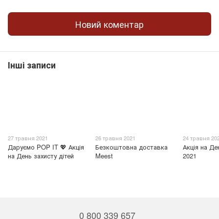
Новий коментар
Інші записи
27 травня 2021
26 травня 2021
24 травня 20
Даруємо POP IT 💖 Акція
Безкоштовна доставка
Акція на Д
на День захисту дітей
Meest
2021
0 800 339 657