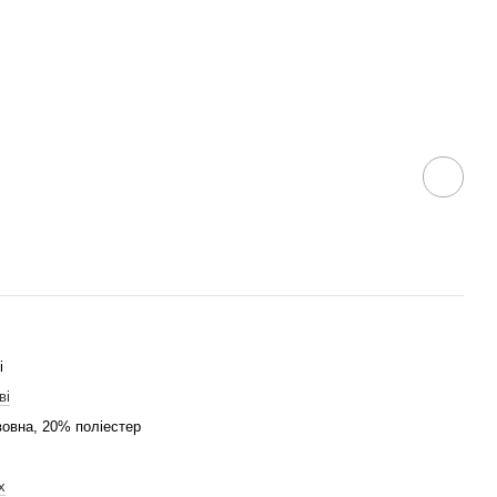
і
ві
овна, 20% поліестер
х