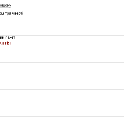
пюшону
ом три чверті
ий пакет
антія