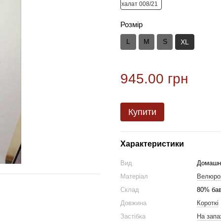
Розмір
L
M
S
XL
945.00 грн
Купити
Характеристики
Вид
Домашн
Матеріал
Велюро
Склад
80% бав
Довжина
Короткі
Застібка
На запа