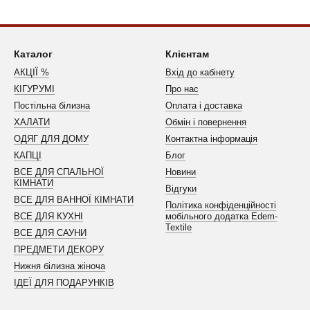
Каталог
Клієнтам
АКЦІЇ %
Вхід до кабінету
КІГУРУМІ
Про нас
Постільна білизна
Оплата і доставка
ХАЛАТИ
Обмін і повернення
ОДЯГ ДЛЯ ДОМУ
Контактна інформація
КАПЦІ
Блог
ВСЕ ДЛЯ СПАЛЬНОЇ
Новини
КІМНАТИ
Відгуки
ВСЕ ДЛЯ ВАННОЇ КІМНАТИ
Політика конфіденційності
ВСЕ ДЛЯ КУХНІ
мобільного додатка Edem-
Textile
ВСЕ ДЛЯ САУНИ
ПРЕДМЕТИ ДЕКОРУ
Нижня білизна жіноча
ІДЕЇ ДЛЯ ПОДАРУНКІВ