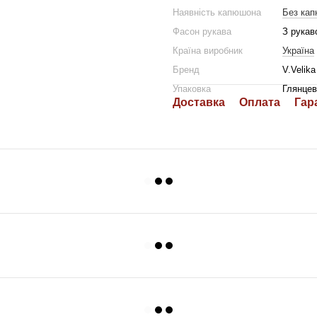
Наявність капюшона
Без ка
Фасон рукава
З рукав
Країна виробник
Україна
Бренд
V.Velika
Упаковка
Глянцев
Доставка
Оплата
Гар