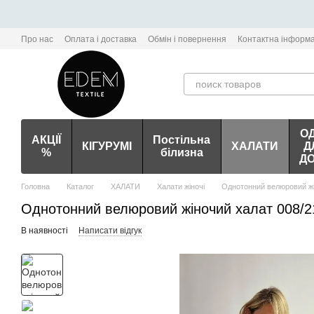
Перейти до основного контенту
Про нас
Оплата і доставка
Обмін і повернення
Контактна інформа
О
АКЦІЇ
Постільна
КІГУРУМІ
ХАЛАТИ
Д
%
білизна
Д
Головна
Каталог
ХАЛАТИ
Халати жіночі
Однотонний велюровий жі
Однотонний велюровий жіночий халат 008/21
В наявності
Написати відгук