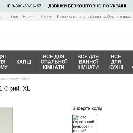
✆
0-800-33-96-57
⠀⠀ДЗВІНКИ БЕЗКОШТОВНО ПО УКРАЇНІ
ція
Блог
Новини
Відгуки
Політика конфіденційності мобільного додат
ДЯГ
ВСЕ ДЛЯ
ВСЕ ДЛЯ
ВСЕ
ЛЯ
КАПЦІ
СПАЛЬНОЇ
ВАННОЇ
ДЛЯ
ОМУ
КІМНАТИ
КІМНАТИ
КУХНІ
ночий халат 008/21
 Сірий, XL
Виберіть колір