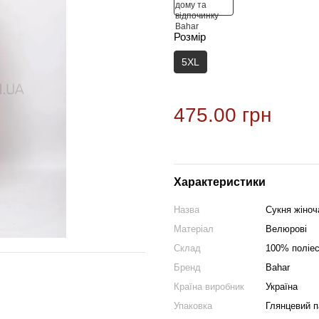
Розмір
5XL
475.00 грн
Характеристики
Назва
Сукня жіноч
Матеріал
Велюрові
Склад
100% поліе
Бренд
Bahar
Країна виробник
Україна
Упаковка
Глянцевий п