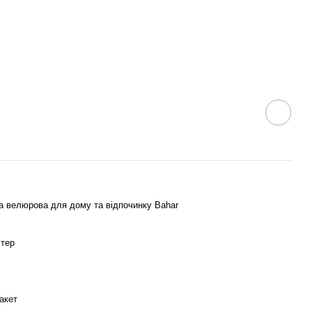
а велюрова для дому та відпочинку Bahar
стер
акет