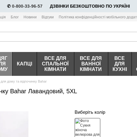
✆
0-800-33-96-57
⠀⠀ДЗВІНКИ БЕЗКОШТОВНО ПО УКРАЇНІ
ція
Блог
Новини
Відгуки
Політика конфіденційності мобільного додат
ДЯГ
ВСЕ ДЛЯ
ВСЕ ДЛЯ
ВСЕ
ЛЯ
КАПЦІ
СПАЛЬНОЇ
ВАННОЇ
ДЛЯ
ОМУ
КІМНАТИ
КІМНАТИ
КУХНІ
для дому та відпочинку Bahar
нку Bahar Лавандовий, 5XL
Виберіть колір