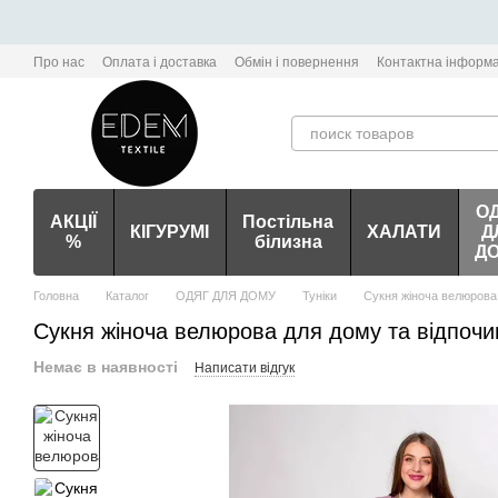
Перейти до основного контенту
Про нас
Оплата і доставка
Обмін і повернення
Контактна інформа
О
АКЦІЇ
Постільна
КІГУРУМІ
ХАЛАТИ
Д
%
білизна
Д
Головна
Каталог
ОДЯГ ДЛЯ ДОМУ
Туніки
Сукня жіноча велюрова 
Сукня жіноча велюрова для дому та відпочи
Немає в наявності
Написати відгук