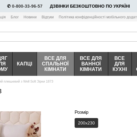
✆
0-800-33-96-57
⠀⠀ДЗВІНКИ БЕЗКОШТОВНО ПО УКРАЇНІ
ція
Блог
Новини
Відгуки
Політика конфіденційності мобільного додат
ДЯГ
ВСЕ ДЛЯ
ВСЕ ДЛЯ
ВСЕ
ЛЯ
КАПЦІ
СПАЛЬНОЇ
ВАННОЇ
ДЛЯ
ОМУ
КІМНАТИ
КІМНАТИ
КУХНІ
й плюшевий з Well Soft Зірки 1873
3
Розмір
200х230