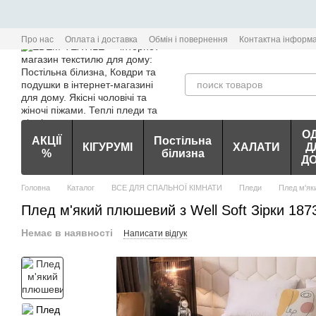
Перейти до основного контенту
Про нас
Оплата і доставка
Обмін і повернення
Контактна інформа
О
АКЦІЇ
Постільна
КІГУРУМІ
ХАЛАТИ
Д
%
білизна
Д
Головна
Каталог
ВСЕ ДЛЯ СПАЛЬНОЇ КІМНАТИ
Пледи
Плед м'яки
Плед м'який плюшевий з Well Soft Зірки 187
Немає в наявності
Написати відгук