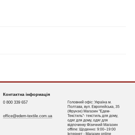
Контактна інформація
0 800 339 657
Головний офіс: Україна м.
Полтава, вул. Европейська, 35
(Фрунзе) Магазин "Едем-
office@edem-textile.com.ua
Текстиль"- текстиль для дому,
одяг для дому, одяг для
відпочинку Фізичний Магазин
offline: Щоденно: 9:00–19:00
Інтернет - Магазин online