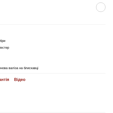
ібри
іестер
нова валіза на блискавці
антія
Відео