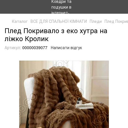
Каталог
ВСЕ ДЛЯ СПАЛЬНОЇ КІМНАТИ
Пледи
Плед Покрив
Плед Покривало з еко хутра на
ліжко Кролик
Артикул:
00000039077
Написати відгук