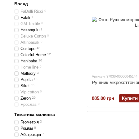
Бренд
FaDolli Ricci
0
Fakili
1
GM Textile
0
Hazangulu
2
Deluxe Cotton
0
Altinbasak
0
Cestepe
48
Colorful Home
12
Hanibaba
30
Home line
0
Malloory
3
Артикул: 97038-00000045144
Pupilla
13
Рушник мікрокоттон з
Sikel
35
Vip cotton
0
885.00 грн
Купити
Zeron
20
Ярослав
0
Тематика малюнка
Геометрія
3
Ромбы
5
Абстракція
7