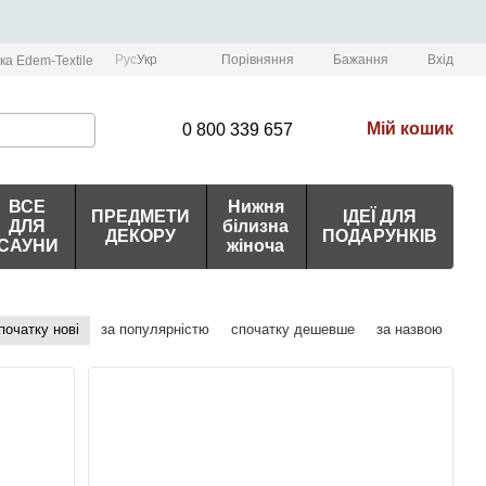
Порівняння
Рус
Укр
Бажання
Вхід
ка Edem-Textile
Мій кошик
0 800 339 657
ВСЕ
Нижня
ПРЕДМЕТИ
ІДЕЇ ДЛЯ
ДЛЯ
білизна
ДЕКОРУ
ПОДАРУНКІВ
САУНИ
жіноча
початку нові
за популярністю
спочатку дешевше
за назвою