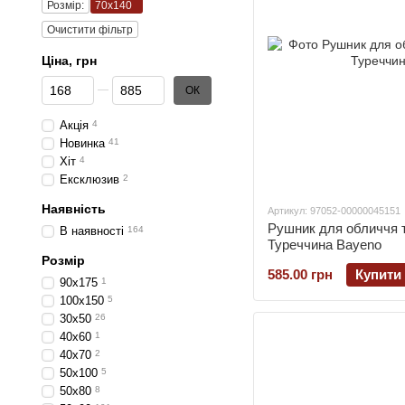
Розмір:
70х140
Очистити фільтр
Цiна, грн
Від Цiна, грн
До Цiна, грн
ОК
Акція
4
Новинка
41
Хіт
4
Ексклюзив
2
Наявність
Артикул: 97052-00000045151
Рушник для обличчя т
В наявності
164
Туреччина Bayeno
Розмір
585.00 грн
Купити
90х175
1
100х150
5
30х50
26
40х60
1
40х70
2
50х100
5
50х80
8