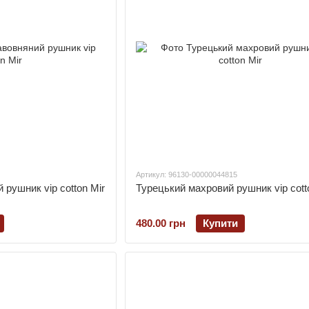
Артикул: 96130-00000044815
рушник vip cotton Mir
Турецький махровий рушник vip cott
480.00 грн
Купити