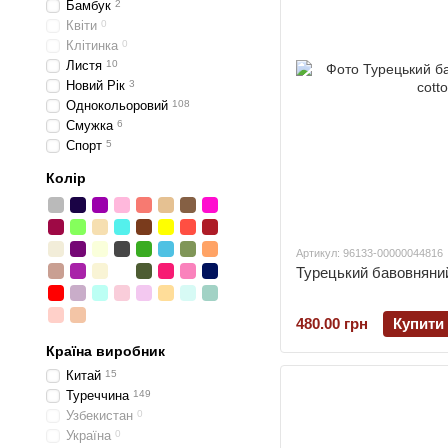
Бамбук
2
Квіти
0
Клітинка
0
Листя
10
Новий Рік
3
Однокольоровий
108
Смужка
6
Спорт
5
Колір
Артикул: 96133-00000044816
Турецький бавовняний 
480.00 грн
Купити
Країна виробник
Китай
15
Туреччина
149
Узбекистан
0
Україна
0