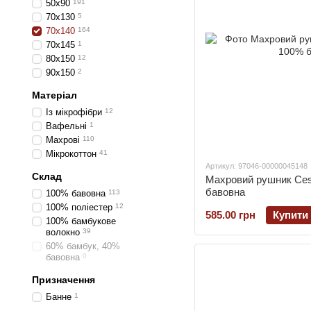
50х90
191
70х130
5
70х140
164
70х145
1
80х150
12
90х150
2
Матеріал
Із мікрофібри
12
Вафельні
1
Махрові
110
Мікрокоттон
41
Артикул: 97046-00000045148
Склад
Махровий рушник Ces
бавовна
100% бавовна
113
100% поліестер
12
585.00 грн
Купити
100% бамбукове
волокно
39
60% бамбук, 40%
бавовна
0
Призначення
Банне
1