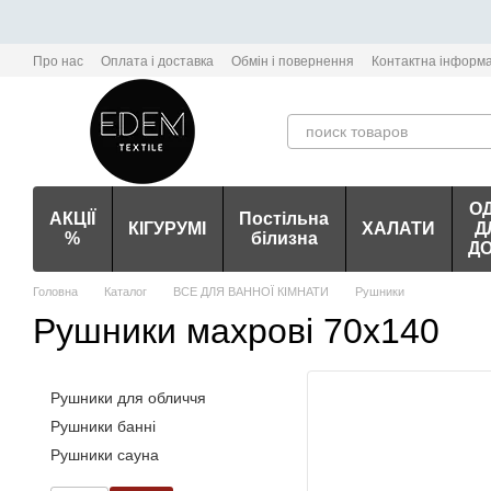
Перейти до основного контенту
Про нас
Оплата і доставка
Обмін і повернення
Контактна інформа
О
АКЦІЇ
Постільна
КІГУРУМІ
ХАЛАТИ
Д
%
білизна
Д
Головна
Каталог
ВСЕ ДЛЯ ВАННОЇ КІМНАТИ
Рушники
Рушники махрові 70х140
Рушники для обличчя
Рушники банні
Рушники сауна