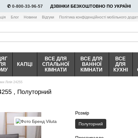
✆
0-800-33-96-57
⠀⠀ДЗВІНКИ БЕЗКОШТОВНО ПО УКРАЇНІ
ція
Блог
Новини
Відгуки
Політика конфіденційності мобільного додат
ДЯГ
ВСЕ ДЛЯ
ВСЕ ДЛЯ
ВСЕ
ЛЯ
КАПЦІ
СПАЛЬНОЇ
ВАННОЇ
ДЛЯ
ОМУ
КІМНАТИ
КІМНАТИ
КУХНІ
ми Лілія 24255
24255 , Полуторний
Розмір
Полуторний
Простирадло