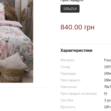
150х214
840.00 грн
Характеристики
Матеріал
Ран
Склад
100
Підковдра
143х
Простирадло
150х
Наволочки
70х7
Простирадло на резинці
Ні
Застібка
З ро
Щільність
120 