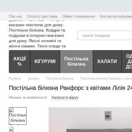
Перейти до основного контенту
Про нас
Оплата і доставка
Обмін і повернення
Контактна інформа
О
АКЦІЇ
Постільна
КІГУРУМІ
ХАЛАТИ
Д
%
білизна
Д
Головна
Каталог
Постільна білизна
Постільна білизна Ранфорс з квіта
Постільна білизна Ранфорс з квітами Лілія 
Немає в наявності
Написати відгук