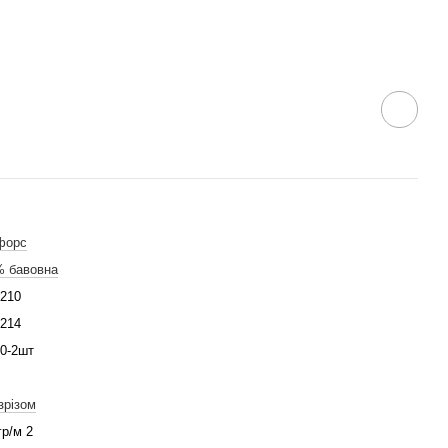
форс
% бавовна
210
214
0-2шт
зрізом
гр/м 2