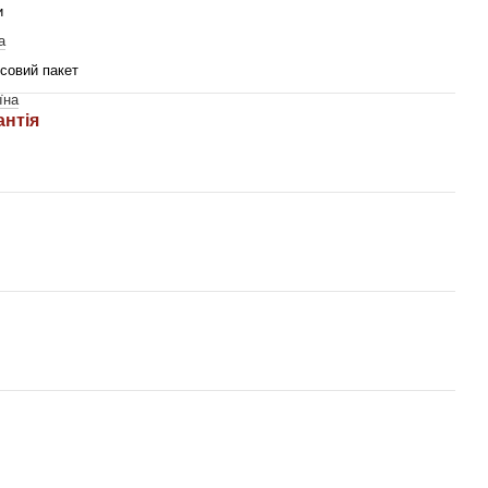
и
a
совий пакет
їна
антія