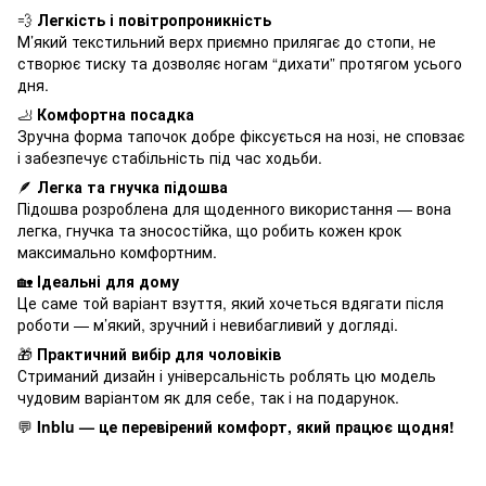
💨
Легкість і повітропроникність
М’який текстильний верх приємно прилягає до стопи, не
створює тиску та дозволяє ногам “дихати” протягом усього
дня.
🦶
Комфортна посадка
Зручна форма тапочок добре фіксується на нозі, не сповзає
і забезпечує стабільність під час ходьби.
🪶
Легка та гнучка підошва
Підошва розроблена для щоденного використання — вона
легка, гнучка та зносостійка, що робить кожен крок
максимально комфортним.
🏡
Ідеальні для дому
Це саме той варіант взуття, який хочеться вдягати після
роботи — м’який, зручний і невибагливий у догляді.
🎁
Практичний вибір для чоловіків
Стриманий дизайн і універсальність роблять цю модель
чудовим варіантом як для себе, так і на подарунок.
💬
Inblu — це перевірений комфорт, який працює щодня!