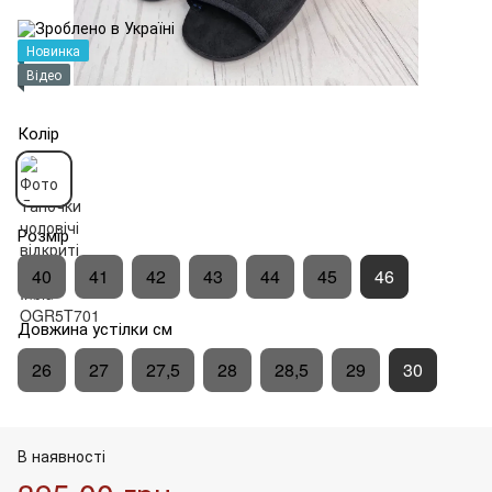
Новинка
Відео
Колір
Розмір
40
41
42
43
44
45
46
Довжина устілки см
26
27
27,5
28
28,5
29
30
В наявності