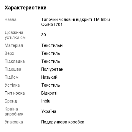
Характеристики
Назва
Тапочки чоловічі відкриті ТМ Inblu
OGR5T701
Довжина
30
устілки см
Матеріал
Текстильні
Верх
Текстиль
Підкладка
Текстиль
Підошва
Поліуретан
Підйом
Низький
Устілка
Текстиль
Тип носка
Відкриті
Бренд
Inblu
Країна
Україна
виробник
Упаковка
Подарункова коробка