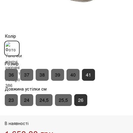
Колір
Розмір
36
37
38
39
40
41
Довжина устілки см
23
24
24,5
25,5
26
В наявності