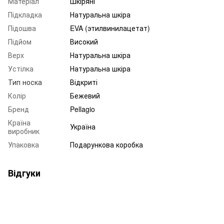
Матеріал
Шкіряні
Підкладка
Натуральна шкіра
Підошва
EVA (этилвинилацетат)
Підйом
Високий
Верх
Натуральна шкіра
Устілка
Натуральна шкіра
Тип носка
Відкриті
Колір
Бежевий
Бренд
Pellagio
Країна
Україна
виробник
Упаковка
Подарункова коробка
Відгуки