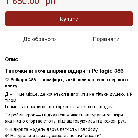
1 650.00 грн
Купити
До обраного
Порівняти
Опис
Тапочки жіночі шкіряні відкриті Pellagio 386
🤍
Pellagio 386 — комфорт, який починається з першого
кроку…
Дім — це місце, де хочеться відпочити не тільки душею, а й
тілом.
І саме тут важливо, що торкається твоїх ніг щодня…
Ти робиш крок — і відчуваєш м’якість натуральної шкіри,
яка ніжно огортає стопу, підлаштовуючись під кожен рух.
✨ Відкрита модель дарує легкість і свободу
🌿 Натуральна шкіра дозволяє ногам “дихати”