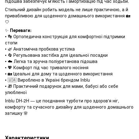
підошва забезпечує м'якість і амортизацію під час ходьби.
Стильний дизайн робить модель не лише практичною, а й
привабливою для щоденного домашнього використання 🏡
🤍
✨
Переваги:
• 👣 Ортопедична конструкція для комфортної підтримки
стопи
• 🌿 Анатомічна пробкова устілка
• 🔄 Регульована застібка для ідеальної посадки
• ☁️ Легка та зручна поліуретанова підошва
• 💖 Комфорт під час тривалого носіння
• 🏡 Ідеальні для дому та щоденного використання
• 🇺🇦 Вироблено в Україні брендом Inblu
• 🎁 Практичний подарунок для мами, бабусі або себе
улюбленої
Inblu DH-2H — це поєднання турботи про здоров'я ніг,
комфорту та сучасного дизайну для щоденного домашнього
затишку 🌸
Характеристики