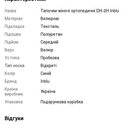
Назва
Тапочки жіночі ортопедичні DH-2H Inblu
Матеріал
Велюрові
Підкладка
Текстиль
Підошва
Поліуретан
Підйом
Середній
Верх
Велюр
Устілка
Пробкова
Тип носка
Відкриті
Колір
Синій
Бренд
Inblu
Країна
Україна
виробник
Упаковка
Подарункова коробка
Відгуки