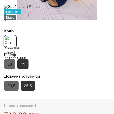
Новинка
Відео
Колір
Розмір
36
41
Довжина устілки см
23,5
25,5
Немає в наявності