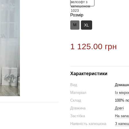
Розмір
M
XL
1 125.00 грн
Характеристики
Вид
Домашн
Матеріал
Із мікр
Склад
100% по
Довжина
Довгі
Застібка
На запа
Наявність капюшона
З капю