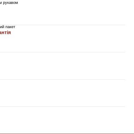
м рукавом
ий пакет
антія