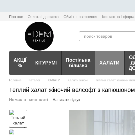
Перейти до основного контенту
Про нас
Оплата і доставка
Обмін і повернення
Контактна інформа
О
АКЦІЇ
Постільна
КІГУРУМІ
ХАЛАТИ
Д
%
білизна
Д
Головна
Каталог
ХАЛАТИ
Халати жіночі
Теплий халат жіночий ве
Теплий халат жіночий велсофт з капюшоном
Немає в наявності
Написати відгук