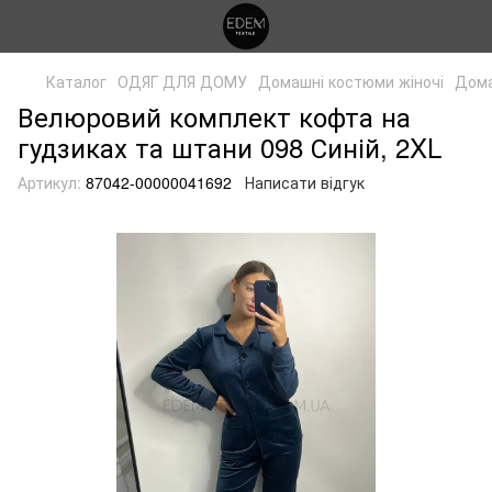
Каталог
ОДЯГ ДЛЯ ДОМУ
Домашні костюми жіночі
Дома
Велюровий комплект кофта на
гудзиках та штани 098 Синій, 2XL
Артикул:
87042-00000041692
Написати відгук