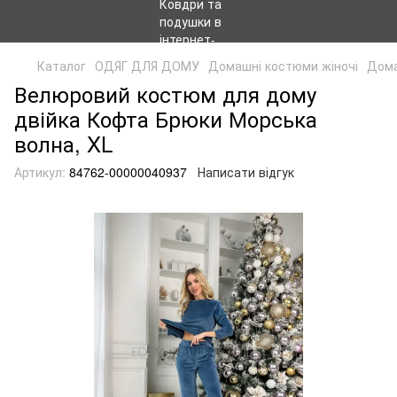
Каталог
ОДЯГ ДЛЯ ДОМУ
Домашні костюми жіночі
Дома
Велюровий костюм для дому
двійка Кофта Брюки Морська
волна, XL
Артикул:
84762-00000040937
Написати відгук