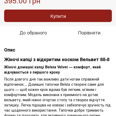
395.00 грн
Купити
До обраного
Порівняти
Опис
Жіночі капці з відкритим носком Вельвет 88-8
Жіночі домашні капці Belsta Velvet — комфорт, який
відчувається з першого кроку
Після довгого дня так важливо дати ногам справжній
відпочинок… Домашні тапочки Belsta створені саме для
цього — щоб кожен крок вдома був легким, м’яким і
комфортним. Модель виконана з приємного на дотик
вельвету, який ніжно огортає стопу та створює відчуття
затишку. Легка підошва не ковзає і забезпечує зручність під
час щоденного використання. Тапочки добре тримають
форму та підходять для активного домашнього ритму.