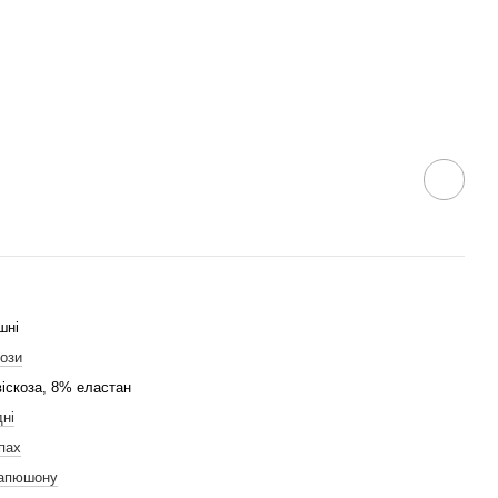
шні
кози
іскоза, 8% еластан
ні
пах
капюшону