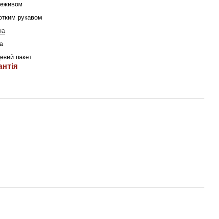
реживом
отким рукавом
на
a
евий пакет
антія