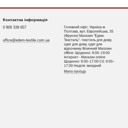
Контактна інформація
0 800 339 657
Головний офіс: Україна м.
Полтава, вул. Европейська, 35
(Фрунзе) Магазин "Едем-
office@edem-textile.com.ua
Текстиль"- текстиль для дому,
одяг для дому, одяг для
відпочинку Фізичний Магазин
offline: Щоденно: 9:00–19:00
Інтернет - Магазин online
Щоденно: 9:00–17:00 Сб: 9:00–
17:00 Неділя: вихідний
Мапа проїзду