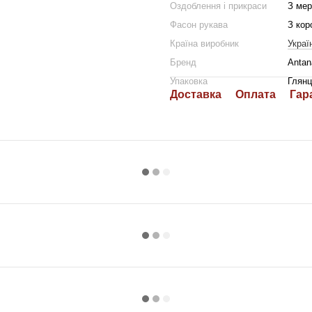
Оздоблення і прикраси
З ме
Фасон рукава
З кор
Країна виробник
Украї
Бренд
Antan
Упаковка
Глянц
Доставка
Оплата
Гар