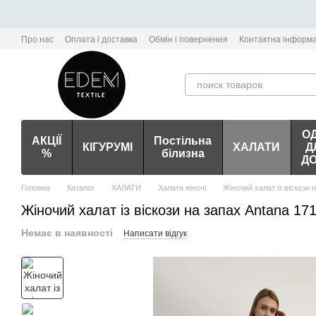
Перейти до основного контенту
Про нас
Оплата і доставка
Обмін і повернення
Контактна інформа
О
АКЦІЇ
Постільна
КІГУРУМІ
ХАЛАТИ
Д
%
білизна
Д
Головна
Каталог
ХАЛАТИ
Халати жіночі
Жіночий халат із віскози 
Жіночий халат із віскози на запах Antana 17
Немає в наявності
Написати відгук