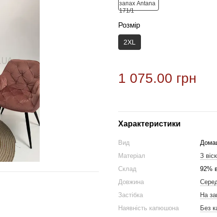
Розмір
2XL
1 075.00 грн
Характеристики
Вид
Дома
Матеріал
З віс
Склад
92% в
Довжина
Серед
Застібка
На за
Наявність капюшона
Без 