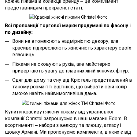
кожна піжама в колекції бренду – це комплімент
представницям прекрасної статі.
Всі пропозиції торгової марки продумані по фасону і
по дизайну:
Вони не втомлюють надмірністю декору, але
красиво підкреслюють жіночність характеру своїх
власниць.
Піжами не сковують рухів, але майстерно
привертають увагу до плавних ліній жіночих фігур.
Одяг для дому та сну від Крістель представлений ​​в
такому розмаїтті відтінків, що вибрати свій колір
зможе навіть найвимогливіша дама.
Купити красиву і якісну піжаму від української
компанії Christel запрошуємо в наш магазин Edem. В
асортименті – набори з велюру та плюшу, атласу і
шовку Армані. Ми пропонуємо комплекти, в яких є від