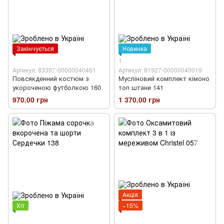
Закінчується
Новинка
1
Артикул: 83397-00000040461
Артикул: 81927-00000040019
Повсякденний костюм з
Мусліновий комплект кімоно
укороченою футболкою 160
топ штани 141
970.00 грн
1 370.00 грн
Акція
Хіт
−15%