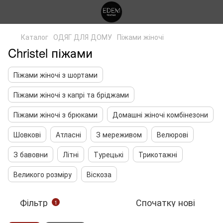
Каталог
ОДЯГ ДЛЯ ДОМУ
Піжами жіночі
Christel піжами
Піжами жіночі з шортами
Піжами жіночі з капрі та бріджами
Піжами жіночі з брюками
Домашні жіночі комбінезони
Шовкові
Атласні
З мереживом
Велюрові
З бавовни
Літні
Турецькі
Трикотажні
Великого розміру
Віскоза
Фільтр
Спочатку нові
1