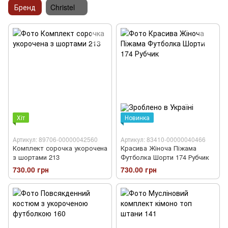
Бренд
Christel
Хіт
Новинка
Артикул: 89706-00000042560
Артикул: 83410-00000040466
Комплект сорочка укорочена
Красива Жіноча Піжама
з шортами 213
Футболка Шорти 174 Рубчик
730.00 грн
730.00 грн