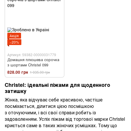
Акція
−20%
Артикул: 59382-00000031779
Домашня плюшева сорочка
з шортами Christel 099
828.00 грн
1 035.00 грн
Christel: ідеальні піжами для щоденного
затишку
Жінка, яка відчуває себе красивою, частіше
посміхається, ділитися цією посмішкою
з оточуючими, і всі свої справи робить із
задоволенням. Успіх піжам від торгової марки Christel
криється саме в таких жіночих усмішках. Тому що