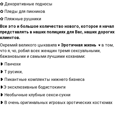
✿ Декоративные подносы
✿ Пледы для пикников
✿ Пляжные рушники
Все это и большое количество нового, которое я начал
представлять в наших полициях для Вас, наших дорогих
клиентов.
Окремий великого цыкавила
Эротичная жизнь
в том,
♥
♥
что я, чо, робил всех женщин тремя сексуальными,
бажановыми и самыми лучшими коханами:
Панчохи
❥
русики,
❥ Т
Пикантные комплекты нижнего бизнеса
❥
эксклюзивные бодистокинги
❥Э
Необычные клубные секси-сукни
❥
оригинальных игровых эротических костюмах
❥ В очень