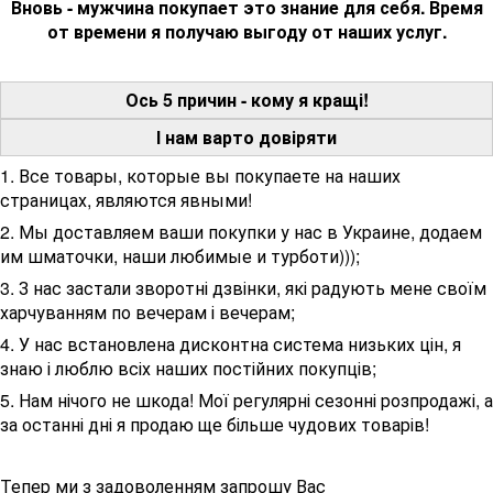
Вновь - мужчина покупает это знание для себя.
Время
от времени я получаю выгоду от наших услуг.
Ось 5 причин - кому я кращі!
І нам варто довіряти
1. Все товары, которые вы покупаете на наших
страницах, являются явными!
2. Мы доставляем ваши покупки у нас в Украине, додаем
им шматочки, наши любимые и турботи)));
3. З нас застали зворотні дзвінки, які радують мене своїм
харчуванням по вечерам і вечерам;
4. У нас встановлена ​​дисконтна система низьких цін, я
знаю і люблю всіх наших постійних покупців;
5. Нам нічого не шкода!
Мої регулярні сезонні розпродажі, а
за останні дні я продаю ще більше чудових товарів!
Тепер ми з задоволенням запрошу Вас