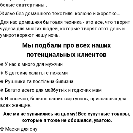
белые скатертины
.
Жилье без домашнего текстиля, колюче и жорстке...
Для нас домашняя бытовая техника - это все, что творит
чудеса для многих людей, которые творят этот день и
умиротворяют нашу ночь.
Мы подбали про всех наших
потенциальных клиентов
У нас є много для мужчин
❋
Є детские халаты с пижами
❋
Рушники та постільна билизна
❋
Багато всего для майбутніх и годючих мам
❋
И конечно, больше наших виртуозов, признанных для
❋
всех женщин.
Але ми не зупинились на цьому!
Все супутные товары,
которые я тоже не обошелся, увагою.
✿ Маски для сну