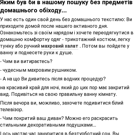
Яким був би в нашому пошуку без предметів
домашнього обіходу...
У нас есть один свой день без домашнього текстилю: Ви
приходите домой после нашего активного дня.
Ознакомьтесь зі своїм нарядом і хочете переодягнутися в
домашню комфортну одяг - трикотажний костюм, легку
туніку або ручний
махровий халат
.
Потом вы пойдете у
ванну и поднесете руки к душе.
- Чим ви витираєтесь?
- чудесным махровим рушником.
- А на що Ви дивитесь після водних процедур?
на красивий край для ночі, який до цих пор має закритий
вид. Подивіться на свою правильну ванну кімнату.
Після вечора ви, можливо, захочете подивитися білий
телевізор.
- Чим покритий ваш диван?
Можно его раскрасить
стильными декоративными подушками...
І ось настає час зануритися в безтурботний сон.
Вы