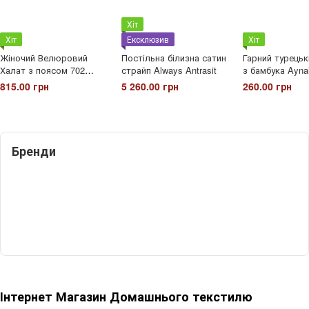
Хіт
Хіт
Ексклюзив
Хіт
Жіночий Велюровий
Постільна білизна сатин
Гарний турець
Халат з поясом 702
страйп Always Antrasit
з бамбука Aynal
Tomikо
815.00 грн
5 260.00 грн
260.00 грн
Бренди
Інтернет Магазин Домашнього текстилю