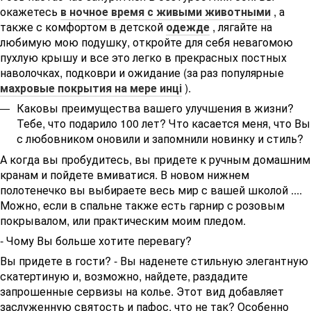
окажетесь
в ночное время с живыми животными
, а
также с комфортом в детской
одежде
, лягайте на
любимую мою подушку, откройте для себя невагомою
пухлую крышу и все это легко в прекрасных постных
наволочках, подковри и ожидание (за раз популярные
махровые покрытия на мере инці
).
Каковы преимущества вашего улучшения в жизни?
Тебе, что подарило 100 лет?
Что касается меня, что Вы
с любовником оновили и запомнили новинку и стиль?
А когда вы пробудитесь, вы придете к ручным домашним
кранам и пойдете вмиватися.
В новом нижнем
полотенечко вы выбираете весь мир с вашей школой ....
Можно, если в спальне также есть гарнир с розовым
покрывалом, или практическим моим пледом.
- Чому Вы больше хотите перевагу?
Вы придете в гости?
- Вы наденете стильную элегантную
скатертиную и, возможно, найдете, раздадите
запрошенные сервизы на колье.
Этот вид добавляет
заслуженную святость и пафос, что не так?
Особенно