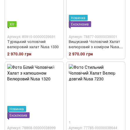
Новинка
Хіт
Ексклюзив
Артикул: 80910-00000039691
Артикул: 78877-00000039001
Турецький чоловічий
Вишуканий Чоловічий Халат
велюровий халат Nusa 1330
велюровий з коміром Nusa
1330
2 970.00 грн
2 970.00 грн
Новинка
Ексклюзив
1
Артикул: 78868-00000038999
Артикул: 77785-00000038644