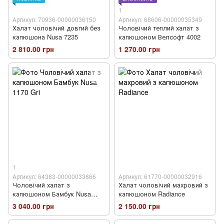
1
Артикул: 70936-00000036150
Артикул: 68606-00000035349
Халат чоловічий довгий без
Чоловічий теплий халат з
капюшона Nusa 7235
капюшоном Велсофт 4002
2 810.00 грн
1 270.00 грн
1
Артикул: 64383-00000033866
Артикул: 61770-00000032916
Чоловічий халат з
Халат чоловічий махровий з
капюшоном Бамбук Nusa
капюшоном Radiance
1170 Gri
3 040.00 грн
2 150.00 грн