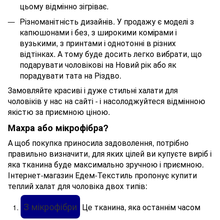
цьому відмінно зігріває.
Різноманітність дизайнів. У продажу є моделі з
капюшонами і без, з широкими комірами і
вузькими, з принтами і однотонні в різних
відтінках. А тому буде досить легко вибрати, що
подарувати чоловікові на Новий рік або як
порадувати тата на Різдво.
Замовляйте красиві і дуже стильні халати для
чоловіків у нас на сайті - і насолоджуйтеся відмінною
якістю за приємною ціною.
Махра або мікрофібра?
А щоб покупка приносила задоволення, потрібно
правильно визначити, для яких цілей ви купуєте виріб і
яка тканина буде максимально зручною і приємною.
Інтернет-магазин Едем-Текстиль пропонує купити
теплий халат для чоловіка двох типів:
З мікрофібри
Це тканина, яка останнім часом