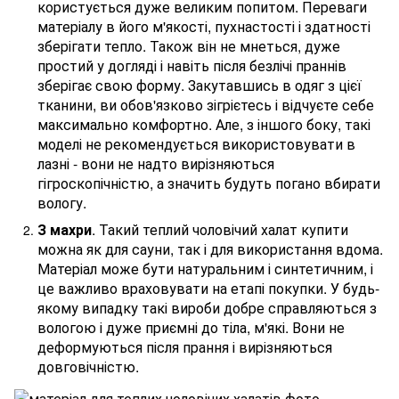
користується дуже великим попитом. Переваги
матеріалу в його м'якості, пухнастості і здатності
зберігати тепло. Також він не мнеться, дуже
простий у догляді і навіть після безлічі праннів
зберігає свою форму. Закутавшись в одяг з цієї
тканини, ви обов'язково зігрієтесь і відчуєте себе
максимально комфортно. Але, з іншого боку, такі
моделі не рекомендується використовувати в
лазні - вони не надто вирізняються
гігроскопічністю, а значить будуть погано вбирати
вологу.
З махри
. Такий теплий чоловічий халат купити
можна як для сауни, так і для використання вдома.
Матеріал може бути натуральним і синтетичним, і
це важливо враховувати на етапі покупки. У будь-
якому випадку такі вироби добре справляються з
вологою і дуже приємні до тіла, м'які. Вони не
деформуються після прання і вирізняються
довговічністю.