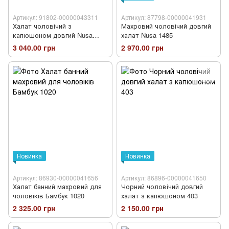
Артикул: 91802-00000043311
Артикул: 87798-00000041931
Халат чоловічий з
Махровий чоловічий довгий
капюшоном довгий Nusa
халат Nusa 1485
1335
3 040.00 грн
2 970.00 грн
Новинка
Новинка
Артикул: 86930-00000041656
Артикул: 86896-00000041650
Халат банний махровий для
Чорний чоловічий довгий
чоловіків Бамбук 1020
халат з капюшоном 403
2 325.00 грн
2 150.00 грн