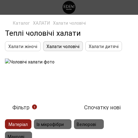
Каталог
ХАЛАТИ
Халати чоловічі
Теплі чоловічі халати
Халати жіночі
Халати чоловічі
Халати дитячі
Фільтр
Спочатку нові
1
Матеріал
Із мікрофібри
Велюрові
Махрові