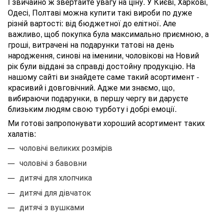
І звичайно ж звертайте увагу на ціну. У Києві, Харкові,
Одесі, Полтаві можна купити такі вироби по дуже
різній вартості: від бюджетної до елітної. Але
важливо, щоб покупка була максимально приємною, а
гроші, витрачені на подарунки татові на день
народження, синові на іменини, чоловікові на Новий
рік були віддані за справді достойну продукцію. На
нашому сайті ви знайдете саме такий асортимент -
красивий і довговічний. Адже ми знаємо, що,
вибираючи подарунки, в першу чергу ви даруєте
близьким людям свою турботу і добрі емоції.
Ми готові запропонувати хороший асортимент таких
халатів:
чоловічі великих розмірів
чоловічі з бавовни
дитячі для хлопчика
дитячі для дівчаток
дитячі з вушками