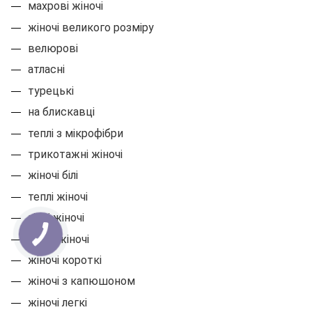
махрові жіночі
жіночі великого розміру
велюрові
атласні
турецькі
на блискавці
теплі з мікрофібри
трикотажні жіночі
жіночі білі
теплі жіночі
літні жіночі
довгі жіночі
жіночі короткі
жіночі з капюшоном
жіночі легкі