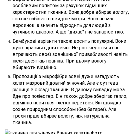
особливим попитом за рахунок відмінних
характеристик тканини. Вона добре вбирає вологу,
і сохне набагато швидше махри. Вона не має
ворсинок, а значить підходить для людей з
чутливою шкірою. А ще "дихає" і не запарює тіло.
Бамбукові варіанти також досить популярні. Вони
дуже красиві і довговічні. Не розтягуються і не
втрачають своєї зовнішньої привабливості навіть
після десятків праннів. При цьому вологу
вбирають відмінно.
Пропозиції з мікрофібри зовні дуже нагадують
халат махровий довгий жіночий. Але є суттєва
різниця в складі тканини. В даному випадку мова
йде про поліестер. Він також добре зберігає тепло,
відмінно носиться і легко переться. Він швидко
сохне природним способом (без батареї). Але
трохи гірше вбирає вологу, ніж натуральна
тканина.