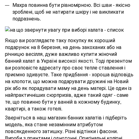
Махра повинна бути рівномірною. Всі шви - якісно
зроблені, щоб не натирати шкіру і не викликати
подразнень.
Якщо ви розглядаєте таку покупку як хороший
подарунок на 8 березня, на день закоханих або на
річницю весілля, дуже важливо купити жіночий
банний халат в Україні високої якості. Тоді презентом
ви розповісте адресату про своє тепле ставлення і
приємно здивуєте. Таке придбання - хороша відповідь
на клопоти, що можна подарувати дружині на Новий
рік або як порадувати маму на день матері. Це один із
найпрактичніших сюрпризів, адже такий одяг - саме
те, що повинно бути у ванній в кожному будинку,
квартирі, а також готелі.
Зверніться в наш магазин банних халатів і підберіть
модель, яка стане незамінним атрибутом
повсякденного затишку. Різні відтінки і фасони.
Вироби з принтами і однотонні. Оригінальні колірні