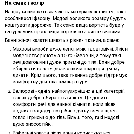
На смак і колір
На ціну впливають як якість матеріалу пошиття, так і
особливості фасону. Моделі великого розміру будуть
коштувати дорожче. Так само вища вартість буде у
натуральних пропозицій порівняно з синтетичними.
Банні жіночі халати шиють з різних тканин, а саме:
Махрові вироби дуже легкі, м'які і довговічні. Якісні
моделі створюють з 100% бавовни, а тому такі
речі довговічні і дуже приємні до тіла. Вони добре
вбирають вологу, дозволяючи шкірі при цьому
дихати. Крім цього, така тканина добре підтримує
комфортну для тіла температуру.
Велюрові - одні з найпопулярніших в цій категорії,
так як добре вбирають вологу. Це досить
комфортні речі для ванної кімнати, коли після
водних процедур потрібно одягнутися в щось
тепле і приємне до тіла. Більш того, такі моделі
дуже зносостійкі.
Вафельні халати після ванни користуються