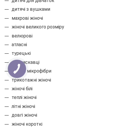
дитячі для дівчаток
дитячі з вушками
махрові жіночі
жіночі великого розміру
велюрові
атласні
турецькі
на блискавці
теплі з мікрофібри
трикотажні жіночі
жіночі білі
теплі жіночі
літні жіночі
довгі жіночі
жіночі короткі