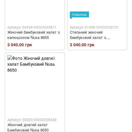
Новинка
Артикул: 64408-00000033871
Артикул: 61399-00000032731
Жіночий бамбуковий халат з
Стильний жіночий
капюшоном Nusa 8655
бамбуковий халат з
капюшоном Nusa 4035
3 040.00 грн
3 040.00 грн
Артикул: 55553-00000028439
Жіночий довгий халат
Бамбуковий Nusa 8650