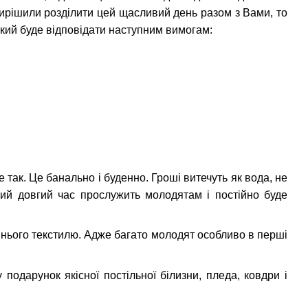
вирішили розділити цей щасливий день разом з Вами, то
який буде відповідати наступним вимогам:
 так. Це банально і буденно. Гроші витечуть як вода, не
кий довгий час прослужить молодятам і постійно буде
шнього текстилю. Адже багато молодят особливо в перші
одарунок якісної постільної білизни, пледа, ковдри і