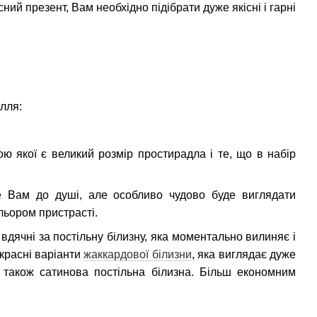
й презент, Вам необхідно підібрати дуже якісні і гарні
ілля:
ою якої є великий розмір простирадла і те, що в набір
е Вам до душі, але особливо чудово буде виглядати
льором пристрасті.
вдячні за постільну білизну, яка моментально вилиняє і
екрасні варіанти
жаккардової білизни
, яка виглядає дуже
е також сатинова постільна білизна. Більш економним