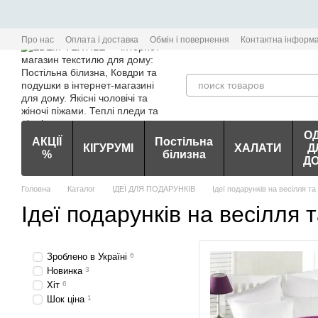
Перейти до основного контенту
Про нас
Оплата і доставка
Обмін і повернення
Контактна інформа
О
АКЦІЇ
Постільна
КІГУРУМІ
ХАЛАТИ
Д
%
білизна
Д
Головна
Каталог
ІДЕЇ ДЛЯ ПОДАРУНКІВ
Ідеї подарунків на весілля та
Ідеї подарунків на весілля 
Зроблено в Україні
6
Новинка
3
Хіт
6
Шок ціна
1