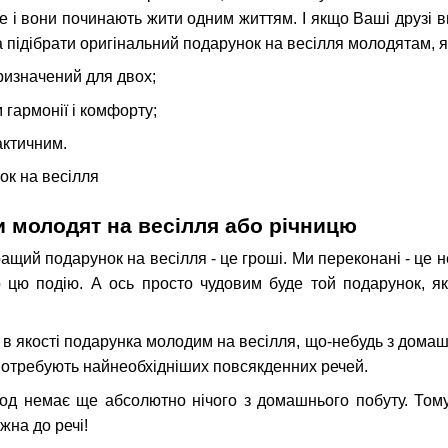
ле і вони починають жити одним життям. І якщо Ваші друзі 
 підібрати оригінальний подарунок на весілля молодятам, 
ризначений для двох;
гармонії і комфорту;
актичним.
 молодят на весілля або річницю
ащий подарунок на весілля - це гроші. Ми переконані - це не
 цю подію. А ось просто чудовим буде той подарунок, я
 в якості подарунка молодим на весілля, що-небудь з дома
потребують найнеобхідніших повсякденних речей.
од немає ще абсолютно нічого з домашнього побуту. Тому п
жна до речі!