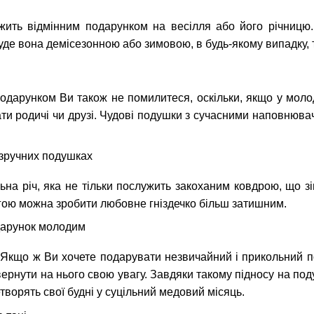
жить відмінним подарунком на весілля або його річницю. 
де вона демісезонною або зимовою, в будь-якому випадку, т
подарунком Ви також не помилитеся, оскільки, якщо у молод
ти родичі чи друзі. Чудові подушки з сучасними наповнювачам
ьна річ, яка не тільки послужить закоханим ковдрою, що з
огою можна зробити любовне гніздечко більш затишним.
 Якщо ж Ви хочете подарувати незвичайний і прикольний по
звернути на нього свою увагу. Завдяки такому підносу на п
творять свої будні у суцільний медовий місяць.