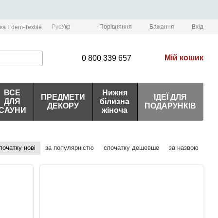
Порівняння
Рус
Укр
Бажання
Вхід
ка Edem-Textile
Мій кошик
0 800 339 657
ВСЕ
Нижня
ПРЕДМЕТИ
ІДЕЇ ДЛЯ
ДЛЯ
білизна
ДЕКОРУ
ПОДАРУНКІВ
САУНИ
жіноча
початку нові
за популярністю
спочатку дешевше
за назвою