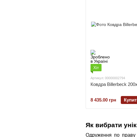
Хіт
Артикул: 00000002794
Ковдра Billerbeck 200
8 435.00 грн
Купит
Як вибрати уні
Одруження по праву 