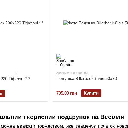
1
Артикул: 00000000151
Подушка Billerbeck Лілія 50х70
х220 Тіффані * *
795.00 грн
Купити
и
кальний і корисний подарунок на Весілля
можна вважати торжеством, яке знаменує початок ново