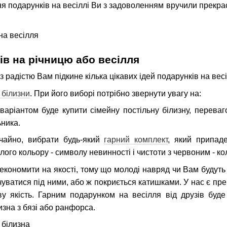
 подарунків на весіллі Ви з задоволенням вручили прекрасни
ів на річницю або весілля
 радістю Вам підкине кілька цікавих ідей подарунків на вес
 білизни
. При його виборі потрібно звернути увагу на:
варіантом буде купити сімейну постільну білизну, переваг
ьника.
ичайно, вибрати будь-який
гарний комплект
, який припад
лого кольору - символу невинності і чистоти з червоним - ко
економити на якості, тому що молоді навряд чи Вам будуть 
чуватися під ними, або ж покриється катишками. У нас є пр
ву якість. Гарним подарунком на весілля від друзів буд
изна з бязі або ранфорса.