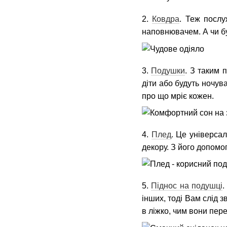
2.
Ковдра
. Теж послу
наповнювачем. А чи бу
3.
Подушки
. З таким 
діти або будуть ночува
про що мріє кожен.
4.
Плед
. Це універсал
декору. З його допом
5.
Піднос на подушці
.
інших, тоді Вам слід 
в ліжко, чим вони пере