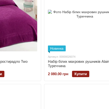
Новинка
Артикул: 00000026074
простирадло Two
Набір білих махрових рушників Alai
Туреччина
и
2 080.00 грн
Купити