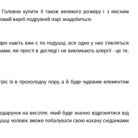
Головне купити її також великого розміру і з якісним
акий виріб подружній парі знадобиться.
их навіть вже є по подушці, все одно у них з'являться
и, які прості в догляді і не викликають алергії - це те,
ігріє їх в прохолодну пору, а й буде чудовим елементом
дарунок на весілля, який буде значно відрізнятися від
одушці чоловік зможе побалувати свою кохану сніданками