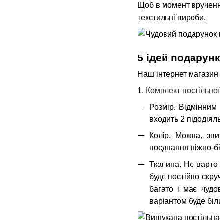
Щоб в момент вручення
текстильні вироби.
5 ідей подарунк
Наш інтернет магазин з
1.
Комплект постільної
Розмір. Відмінним 
входить 2 підодіял
Колір. Можна, зв
поєднання ніжно-бі
Тканина. Не варто 
буде постійно скру
багато і має чудо
варіантом буде біл