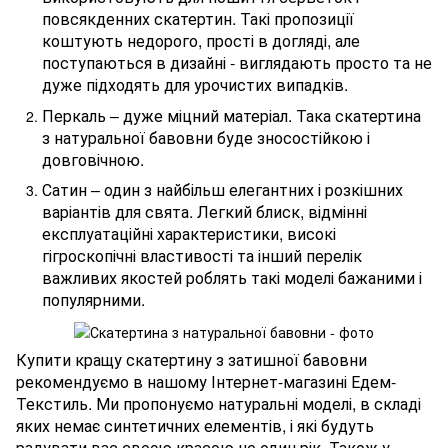
повсякденних скатертин. Такі пропозиції
коштують недорого, прості в догляді, але
поступаються в дизайні - виглядають просто та не
дуже підходять для урочистих випадків.
Перкаль – дуже міцний матеріал. Така скатертина
з натуральної бавовни буде зносостійкою і
довговічною.
Сатин – один з найбільш елегантних і розкішних
варіантів для свята. Легкий блиск, відмінні
експлуатаційні характеристики, високі
гігроскопічні властивості та інший перелік
важливих якостей роблять такі моделі бажаними і
популярними.
Купити кращу скатертину з затишної бавовни
рекомендуємо в нашому Інтернет-магазині Едем-
Текстиль. Ми пропонуємо натуральні моделі, в складі
яких немає синтетичних елементів, і які будуть
радувати вас своєю красою не один рік. Також у