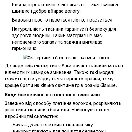
Високі гігроскопічні властивості – така тканина
швидко і добре вбирає вологу;
Бавовна просто переться і легко прасується;
Натуральність тканини гарантує її безпеку для
здоров'я людини. Такий матеріал не має
неприємного запаху та завжди виглядає
гармонійно.
До недоліків скатертин з бавовняної тканини можна
віднести їх швидке зминання. Також такі моделі
можуть дати усадку після першого прання, тому
краще брати на кілька сантиметрів розмір більше.
Види бавовняного столового текстилю
Залежно від способу плетіння волокон, розрізняють
різні типи тканини з бавовни. Найпопулярніші у
виробництві скатертин:
Бязь – дуже практична тканина, яку
використовують для пошиття серветок і