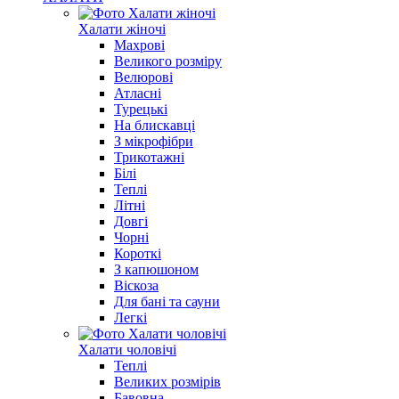
Халати жіночі
Махрові
Великого розміру
Велюрові
Атласні
Турецькі
На блискавці
З мікрофібри
Трикотажні
Білі
Теплі
Літні
Довгі
Чорні
Короткі
З капюшоном
Віскоза
Для бані та сауни
Легкі
Халати чоловічі
Теплі
Великих розмірів
Бавовна