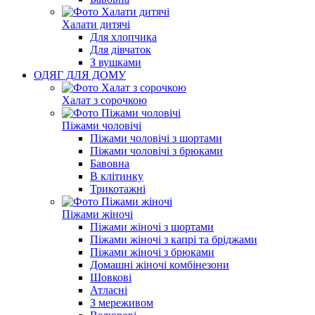
Халати дитячі
Для хлопчика
Для дівчаток
З вушками
ОДЯГ ДЛЯ ДОМУ
Халат з сорочкою
Піжами чоловічі
Піжами чоловічі з шортами
Піжами чоловічі з брюками
Бавовна
В клітинку
Трикотажні
Піжами жіночі
Піжами жіночі з шортами
Піжами жіночі з капрі та бріджами
Піжами жіночі з брюками
Домашні жіночі комбінезони
Шовкові
Атласні
З мереживом