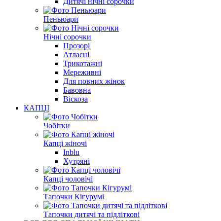
Дитячі нічні сорочки
Пеньюари
Нічні сорочки
Прозорі
Атласні
Трикотажні
Мереживні
Для повних жінок
Бавовна
Віскоза
КАПЦІ
Чобітки
Капці жіночі
Inblu
Хутряні
Капці чоловічі
Тапочки Кігурумі
Тапочки дитячі та підліткові