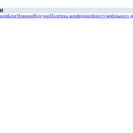
НІ
ація
Блог
Новини
Відгуки
Політика конфіденційності мобільного д